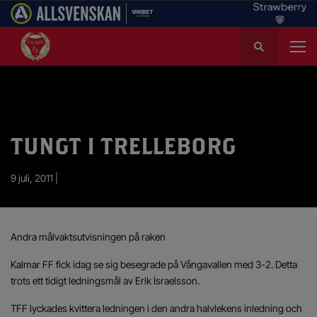
S
ö
k
e
f
t
e
TUNGT I TRELLEBORG
r
:
9 juli, 2011 |
Andra målvaktsutvisningen på raken
Kalmar FF fick idag se sig besegrade på Vångavallen med 3-2. Detta
trots ett tidigt ledningsmål av Erik Israelsson.
TFF lyckades kvittera ledningen i den andra halvlekens inledning och