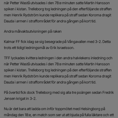
när Petter Wastå utvisades i den 78:e minuten satte Martin Hansson
spiken i kistan. Trelleborg tog ledningen på den efterföljande straffen
men Henrik Rydström kunde replikera på straff sedan Koroma dragit
Dauda i armen i straffområdet för andra gången på kort tid.
Andra målvaktsutvisningen på raken
Kalmar FF fick idag se sig besegrade på Vångavallen med 3-2. Detta
trots ett tidigt ledningsmål av Erik Israelsson.
TFF lyckades kvittera ledningen i den andra halvlekens inledning och
när Petter Wastå utvisades i den 78:e minuten satte Martin Hansson
spiken i kistan. Trelleborg tog ledningen på den efterföljande straffen
men Henrik Rydström kunde replikera på straff sedan Koroma dragit
Dauda i armen i straffområdet för andra gången på kort tid.
På övertid fick dock Trelleborg med sig alla tre poängen sedan Fredrik
Jensen krigat in 3-2.
Nu är det bara att ladda om inför toppmötet med Helsingborg på
måndag den 18:e, en match som ser ut att bjuda på fulla läktare och ett