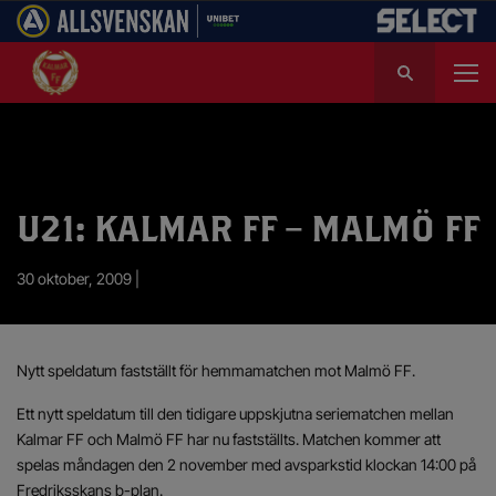
S
ö
k
e
f
t
e
U21: KALMAR FF – MALMÖ FF
r
:
30 oktober, 2009 |
Nytt speldatum fastställt för hemmamatchen mot Malmö FF.
Ett nytt speldatum till den tidigare uppskjutna seriematchen mellan
Kalmar FF och Malmö FF har nu fastställts. Matchen kommer att
spelas måndagen den 2 november med avsparkstid klockan 14:00 på
Fredriksskans b-plan.