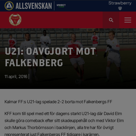
S
ö
k
e
f
U21: OAVGJORT MOT
t
e
FALKENBERG
r
:
11 april, 2016 |
Kalmar FF:s U21-lag spelade 2-2 borta mot Falkenbergs FF
KFF kom till spel med ett för dagens starkt U21-lag där David Elm
skulle göra comeback efter sitt skadeuppehåll och med Viktor Elm
och Markus Thorbörnsson i backlinjen, alla tre har för övrigt
representerat just Falkenbergs FF tidigare i karärren.