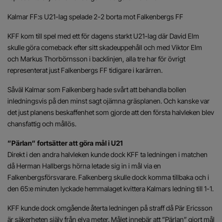
Kalmar FF:s U21-lag spelade 2-2 borta mot Falkenbergs FF
KFF kom till spel med ett för dagens starkt U21-lag där David Elm
skulle göra comeback efter sitt skadeuppehåll och med Viktor Elm
och Markus Thorbörnsson i backlinjen, alla tre har för övrigt
representerat just Falkenbergs FF tidigare i karärren.
Såväl Kalmar som Falkenberg hade svårt att behandla bollen
inledningsvis på den minst sagt ojämna gräsplanen. Och kanske var
det just
planens
beskaffenhet som gjorde att den första halvleken blev
chansfattig och mållös.
”Pärlan” fortsätter att göra mål i U21
Direkt i den andra halvleken kunde dock KFF ta ledningen i matchen
då Herman Hallbergs hörna letade sig in i mål via en
Falkenbergsförsvarare. Falkenberg skulle dock komma tillbaka och i
den 65:e minuten lyckade hemmalaget kvittera Kalmars ledning till 1-1.
KFF kunde dock
omgående
återta ledningen på straff då Pär Ericsson
är säkerheten själv från elva meter. Målet innebär att ”Pärlan” gjort mål