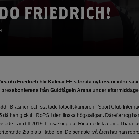
DO FRIEDRICH!
t
icardo Friedrich blir Kalmar FF:s första nyförvärv inför sä
 presskonferens från Guldfågeln Arena under eftermiddage
dd i Brasilien och startade fotbollskarriären i Sport Club Interna
 då han gick till RoPS i den finska högstaligan. Därefter tog han 
elade fram till 2019. En säsong där Ricardo fick äran att bära 
riterande 2:a plats i tabellen. De senaste två åren har han repre