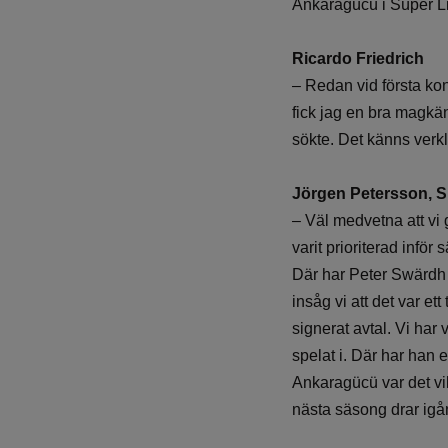
Ankaragücü i Süper L
Ricardo Friedrich
– Redan vid första ko
fick jag en bra magkän
sökte. Det känns verkl
Jörgen Petersson, S
– Väl medvetna att vi
varit prioriterad infö
Där har Peter Swärdh l
insåg vi att det var et
signerat avtal. Vi ha
spelat i. Där har han 
Ankaragücü var det vik
nästa säsong drar igå