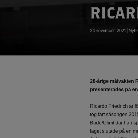
App – Användarvillkor
RICAR
RUP-projektet
24 november, 2021 |
Nyhe
28-årige målvakten R
presenterades på en
Ricardo Friedrich är fö
tog fart säsongen 2015
Bodö/Glimt där han sp
laget slutade på en me