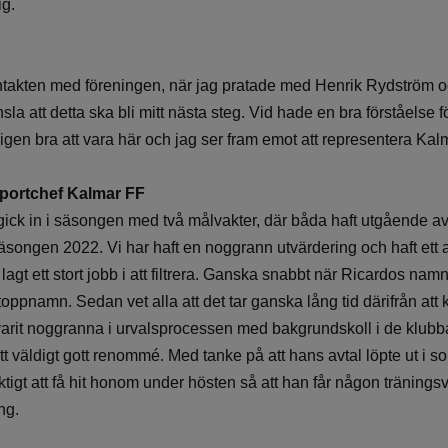
ig.
ntakten med föreningen, när jag pratade med Henrik Rydström 
sla att detta ska bli mitt nästa steg. Vid hade en bra förståelse 
igen bra att vara här och jag ser fram emot att representera Kal
portchef Kalmar FF
 gick in i säsongen med två målvakter, där båda haft utgående av
r säsongen 2022. Vi har haft en noggrann utvärdering och haft ett
agt ett stort jobb i att filtrera. Ganska snabbt när Ricardos na
t toppnamn. Sedan vet alla att det tar ganska lång tid därifrån at
r varit noggranna i urvalsprocessen med bakgrundskoll i de klub
ett väldigt gott renommé. Med tanke på att hans avtal löpte ut i 
tigt att få hit honom under hösten så att han får någon träning
ng.