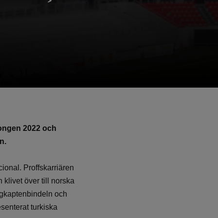
songen 2022
och
n.
cional. Proffskarriären
klivet över till norska
lagkaptenbindeln och
senterat turkiska