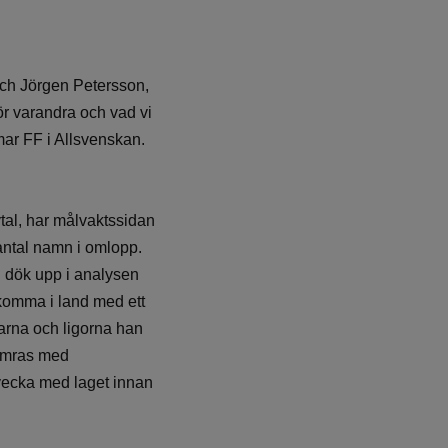
och Jörgen Petersson,
för varandra och vad vi
mar FF i Allsvenskan.
tal, har målvaktssidan
 antal namn i omlopp.
mn dök upp i analysen
t komma i land med ett
barna och ligorna han
somras med
svecka med laget innan