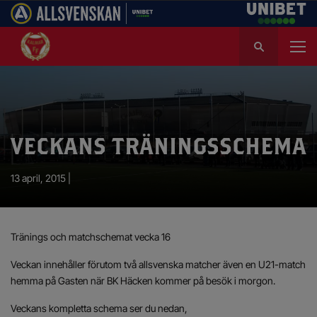
S
ö
k
e
f
t
e
VECKANS TRÄNINGSSCHEMA
r
:
13 april, 2015 |
Tränings och matchschemat vecka 16
Veckan innehåller förutom två allsvenska matcher även en U21-match
hemma på Gasten när BK Häcken kommer på besök i morgon.
Veckans kompletta schema ser du nedan,