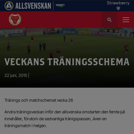
S
ö
k
e
f
t
e
VECKANS TRÄNINGSSCHEMA
r
:
22 juni, 2015 |
Tränings och matchschemat vecka 26
Andra träningsveckan inför den allsvenska omstarten den femte juli
innehåller, förutom de sedvanliga tränigspassen, även en
träningsmatch i helgen.