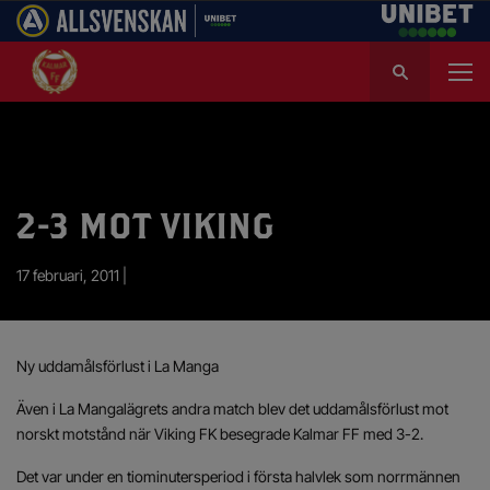
S
ö
k
e
f
t
e
2-3 MOT VIKING
r
:
17 februari, 2011 |
Ny uddamålsförlust i La Manga
Även i La Mangalägrets andra match blev det uddamålsförlust mot
norskt motstånd när Viking FK besegrade Kalmar FF med 3-2.
Det var under en tiominutersperiod i första halvlek som norrmännen