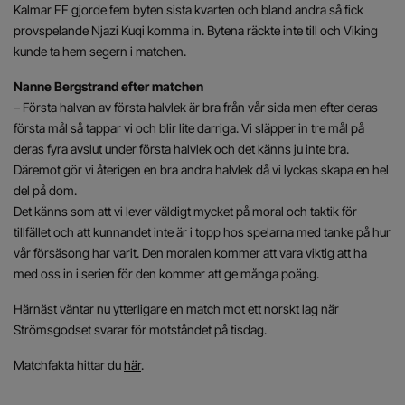
Kalmar FF gjorde fem byten sista kvarten och bland andra så fick
provspelande Njazi Kuqi komma in. Bytena räckte inte till och Viking
kunde ta hem segern i matchen.
Nanne Bergstrand efter matchen
– Första halvan av första halvlek är bra från vår sida men efter deras
första mål så tappar vi och blir lite darriga. Vi släpper in tre mål på
deras fyra avslut under första halvlek och det känns ju inte bra.
Däremot gör vi återigen en bra andra halvlek då vi lyckas skapa en hel
del på dom.
Det känns som att vi lever väldigt mycket på moral och taktik för
tillfället och att kunnandet inte är i topp hos spelarna med tanke på hur
vår försäsong har varit. Den moralen kommer att vara viktig att ha
med oss in i serien för den kommer att ge många poäng.
Härnäst väntar nu ytterligare en match mot ett norskt lag när
Strömsgodset svarar för motståndet på tisdag.
Matchfakta hittar du
här
.