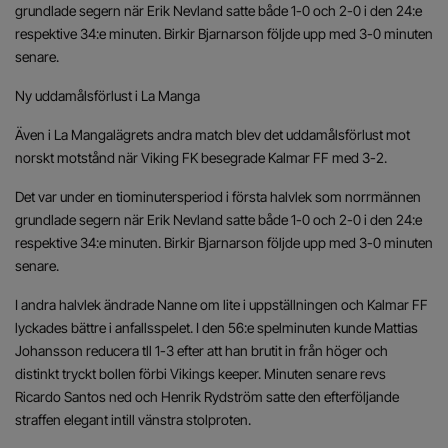
grundlade segern när Erik Nevland satte både 1-0 och 2-0 i den 24:e
respektive 34:e minuten. Birkir Bjarnarson följde upp med 3-0 minuten
senare.
Ny uddamålsförlust i La Manga
Även i La Mangalägrets andra match blev det uddamålsförlust mot
norskt motstånd när Viking FK besegrade Kalmar FF med 3-2.
Det var under en tiominutersperiod i första halvlek som norrmännen
grundlade segern när Erik Nevland satte både 1-0 och 2-0 i den 24:e
respektive 34:e minuten. Birkir Bjarnarson följde upp med 3-0 minuten
senare.
I andra halvlek ändrade Nanne om lite i uppställningen och Kalmar FF
lyckades bättre i anfallsspelet. I den 56:e spelminuten kunde Mattias
Johansson reducera tll 1-3 efter att han brutit in från höger och
distinkt tryckt bollen förbi Vikings keeper. Minuten senare revs
Ricardo Santos ned och Henrik Rydström satte den efterföljande
straffen elegant intill vänstra stolproten.