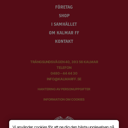
FÖRETAG
SHOP
I SAMHÄLLET
OM KALMAR FF
KONTAKT
TRÅNGSUNDSVÄGEN 40, 393 56 KALMAR
TELEFON
0480 – 44 44 30
INFO@KALMARFF.SE
HANTERING AV PERSONUPPGIFTER
INFORMATION OM COOKIES
Vi använder cookies för att ge dig den bästa upplevelsen på