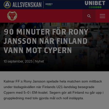
S
ö
k
e
90 MINUTER FÖR RONY
f
JANSSON NÄR FINLAND
t
e
VANN MOT CYPERN
r
:
10 september, 2025 |
Nyhet
Kalmar FF:s Rony Jansson spelade hela matchen som mittback
under tisdagskvällen när Finlands U21-landslag besegrade
Cypern med 5–0 i EM-kvalet. Segern gör att Finland nu går upp i
gruppledning med tolv gjorda mål och noll insläppta.