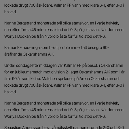
lockade drygt 700 åskådare. Kalmar FF vann med klara 6-1, efter 3-0 i
halvtid.
Nanne Bergstrand mönstrade två olika startelvor, en i varje halvlek,
och efter första 45 minuterna stod det 0-3 på ljustavlan. När domaren
Woriya Dodkanlou från Nybro blåste för full tid stod det 1-6.
Kalmar FF hade inga som helst problem med att besegra 90-
årsfirande Oskarshamns AIK
Under söndagseftermiddagen var Kalmar FF på besök i Oskarshamn
för en jubileumsmatch mot division 2-laget Oskarshamns AIK som i år
firar 90 år som klubb. Matchen spelades på Arena Oskarshamn och
lockade drygt 700 åskådare. Kalmar FF vann med klara 6-1, efter 3-0 i
halvtid.
Nanne Bergstrand mönstrade två olika startelvor, en i varje halvlek,
och efter första 45 minuterna stod det 0-3 på ljustavlan. När domaren
Woriya Dodkanlou från Nybro blåste för full tid stod det 1-6.
Sebastian Andersson blev tvåmålsskytt när han ordnade 2-0 och 3-0