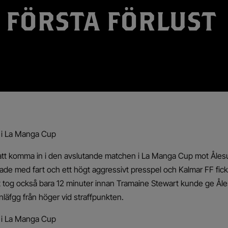
 FÖRSTA FÖRLUST
a i La Manga Cup
att komma in i den avslutande matchen i La Manga Cup mot Åles
 med fart och ett högt aggressivt presspel och Kalmar FF fick inte
 tog också bara 12 minuter innan Tramaine Stewart kunde ge Ål
nläfgg från höger vid straffpunkten.
a i La Manga Cup