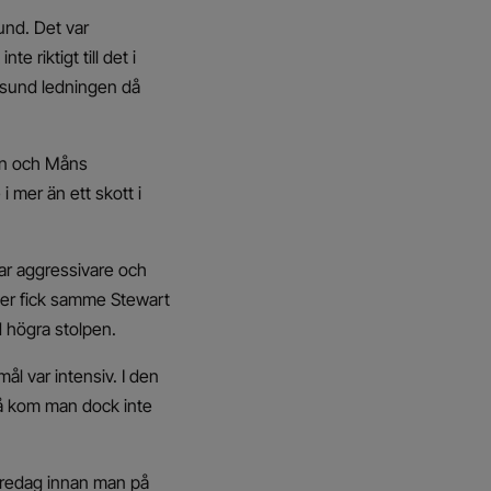
und. Det var
 riktigt till det i
esund ledningen då
hen och Måns
i mer än ett skott i
var aggressivare och
fter fick samme Stewart
id högra stolpen.
ål var intensiv. I den
så kom man dock inte
 fredag innan man på