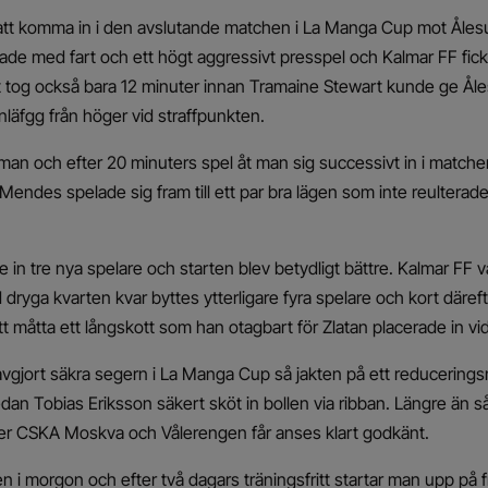
att komma in i den avslutande matchen i La Manga Cup mot Åles
 med fart och ett högt aggressivt presspel och Kalmar FF fick inte
 tog också bara 12 minuter innan Tramaine Stewart kunde ge Ål
nläfgg från höger vid straffpunkten.
man och efter 20 minuters spel åt man sig successivt in i matc
endes spelade sig fram till ett par bra lägen som inte reulterade 
e in tre nya spelare och starten blev betydligt bättre. Kalmar FF 
dryga kvarten kvar byttes ytterligare fyra spelare och kort däre
g att måtta ett långskott som han otagbart för Zlatan placerade in v
avgjort säkra segern i La Manga Cup så jakten på ett reduceringsm
an Tobias Eriksson säkert sköt in bollen via ribban. Längre än 
ter CSKA Moskva och Vålerengen får anses klart godkänt.
n i morgon och efter två dagars träningsfritt startar man upp på