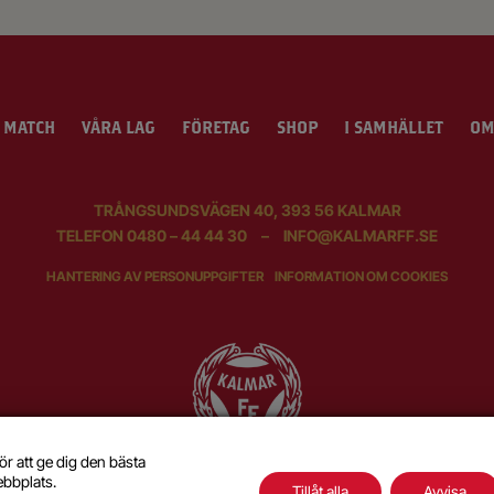
 MATCH
VÅRA LAG
FÖRETAG
SHOP
I SAMHÄLLET
OM
TRÅNGSUNDSVÄGEN 40, 393 56 KALMAR
TELEFON
0480 – 44 44 30
–
INFO@KALMARFF.SE
HANTERING AV PERSONUPPGIFTER
INFORMATION OM COOKIES
ör att ge dig den bästa
ebbplats.
Tillåt alla
Avvisa