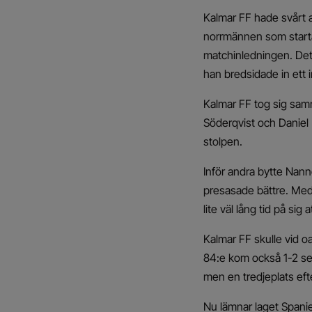
Kalmar FF hade svårt 
norrmännen som startade
matchinledningen. Det
han bredsidade in ett i
Kalmar FF tog sig sam
Söderqvist och Daniel M
stolpen.
Inför andra bytte Nann
presasade bättre. Med 
lite väl lång tid på si
Kalmar FF skulle vid o
84:e kom också 1-2 sed
men en tredjeplats ef
Nu lämnar laget Spanie