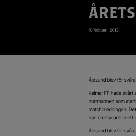
App – Användarvillkor
ÅRETS
RUP-projektet
18 februari, 2013 |
Ålesund blev för svår
Kalmar FF hade svårt 
norrmännen som startade
matchinledningen. Det
han bredsidade in ett i
Ålesund blev för svår