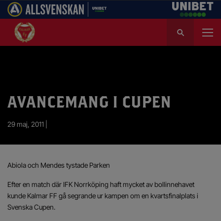
S
ö
k
e
f
t
e
AVANCEMANG I CUPEN
r
:
29 maj, 2011 |
Abiola och Mendes tystade Parken
Efter en match där IFK Norrköping haft mycket av bollinnehavet
kunde Kalmar FF gå segrande ur kampen om en kvartsfinalplats i
Svenska Cupen.