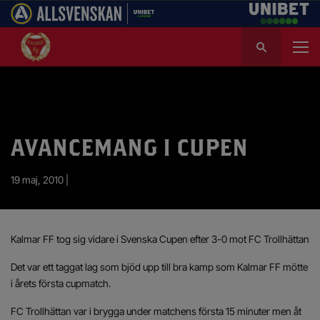
S
ö
k
e
f
t
e
AVANCEMANG I CUPEN
r
:
19 maj, 2010 |
Kalmar FF tog sig vidare i Svenska Cupen efter 3-0 mot FC Trollhättan
Det var ett taggat lag som bjöd upp till bra kamp som Kalmar FF mötte
i årets första cupmatch.
FC Trollhättan var i brygga under matchens första 15 minuter men åt