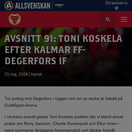
S
ö
k
e
AVSNITT 91: TONI KOSKELA
f
EFTER KALMAR FF-
t
e
DEGERFORS IF
r
:
25 maj, 2026 |
Nyhet
Tre poäng mot Degerfors i ryggen och en ny vecka är inledd på
Guldfågeln Arena.
I veckans avsnitt gästar Toni Koskela podden där vi bland annat
pratar om Rony Jansson, Charlie Rosenqvist och Elion Imeri –
samt summerar lördagens hemmamatch och blickar framåt.