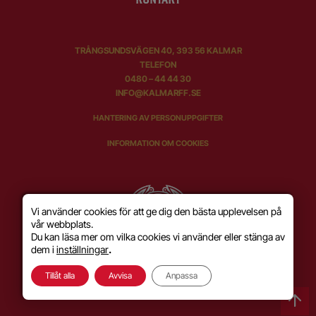
TRÅNGSUNDSVÄGEN 40, 393 56 KALMAR
TELEFON
0480 – 44 44 30
INFO@KALMARFF.SE
HANTERING AV PERSONUPPGIFTER
INFORMATION OM COOKIES
Vi använder cookies för att ge dig den bästa upplevelsen på
vår webbplats.
Du kan läsa mer om vilka cookies vi använder eller stänga av
dem i
inställningar
.
Tillåt alla
Avvisa
Anpassa
SKAPAD MED KÄRLEK AV
WILSON CREATIVE