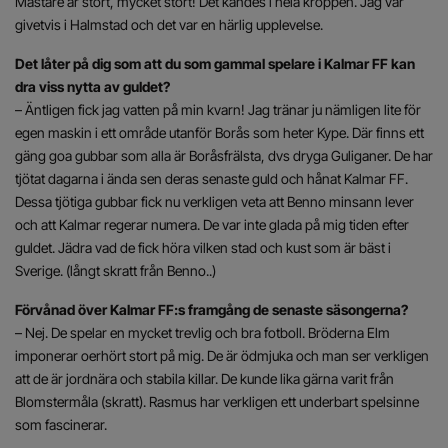
Mästare är stort, mycket stort! Det kändes i hela kroppen. Jag var
givetvis i Halmstad och det var en härlig upplevelse.
Det låter på dig som att du som gammal spelare i Kalmar FF kan
dra viss nytta av guldet?
– Äntligen fick jag vatten på min kvarn! Jag tränar ju nämligen lite för
egen maskin i ett område utanför Borås som heter Kype. Där finns ett
gäng goa gubbar som alla är Boråsfrälsta, dvs dryga Guliganer. De har
tjötat dagarna i ända sen deras senaste guld och hånat Kalmar FF.
Dessa tjötiga gubbar fick nu verkligen veta att Benno minsann lever
och att Kalmar regerar numera. De var inte glada på mig tiden efter
guldet. Jädra vad de fick höra vilken stad och kust som är bäst i
Sverige. (långt skratt från Benno..)
Förvånad över Kalmar FF:s framgång de senaste säsongerna?
– Nej. De spelar en mycket trevlig och bra fotboll. Bröderna Elm
imponerar oerhört stort på mig. De är ödmjuka och man ser verkligen
att de är jordnära och stabila killar. De kunde lika gärna varit från
Blomstermåla (skratt). Rasmus har verkligen ett underbart spelsinne
som fascinerar.