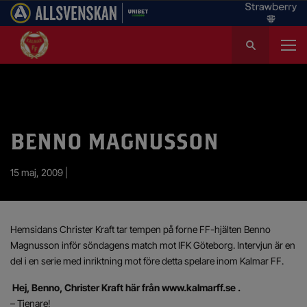
S
ö
k
e
f
t
e
BENNO MAGNUSSON
r
:
15 maj, 2009 |
Hemsidans Christer Kraft tar tempen på forne FF-hjälten Benno
Magnusson inför söndagens match mot IFK Göteborg. Intervjun är en
del i en serie med inriktning mot före detta spelare inom Kalmar FF.
Hej, Benno, Christer Kraft här från www.kalmarff.se .
– Tjenare!