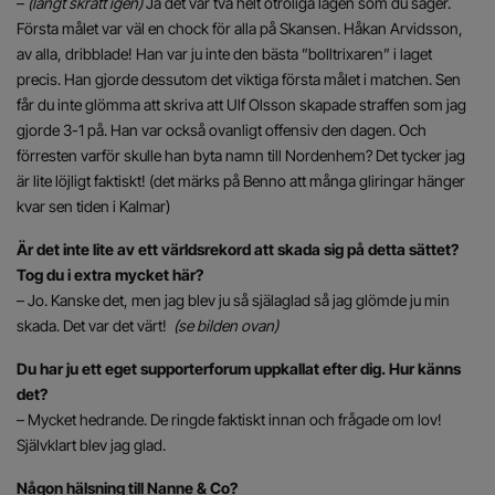
–
(långt skratt igen)
Ja det var två helt otroliga lägen som du säger.
Första målet var väl en chock för alla på Skansen. Håkan Arvidsson,
av alla, dribblade! Han var ju inte den bästa ”bolltrixaren” i laget
precis. Han gjorde dessutom det viktiga första målet i matchen. Sen
får du inte glömma att skriva att Ulf Olsson skapade straffen som jag
gjorde 3-1 på. Han var också ovanligt offensiv den dagen. Och
förresten varför skulle han byta namn till Nordenhem? Det tycker jag
är lite löjligt faktiskt! (det märks på Benno att många gliringar hänger
kvar sen tiden i Kalmar)
Är det inte lite av ett världsrekord att skada sig på detta sättet?
Tog du i extra mycket här?
– Jo. Kanske det, men jag blev ju så själaglad så jag glömde ju min
skada. Det var det värt!
(se bilden ovan)
Du har ju ett eget supporterforum uppkallat efter dig. Hur känns
det?
– Mycket hedrande. De ringde faktiskt innan och frågade om lov!
Självklart blev jag glad.
Någon hälsning till Nanne & Co?