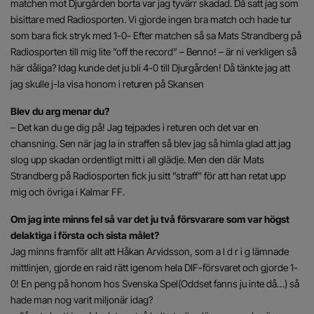
matchen mot Djurgården borta var jag tyvärr skadad. Då satt jag som
bisittare med Radiosporten. Vi gjorde ingen bra match och hade tur
som bara fick stryk med 1-0- Efter matchen så sa Mats Strandberg på
Radiosporten till mig lite ”off the record” – Benno! – är ni verkligen så
här dåliga? Idag kunde det ju bli 4-0 till Djurgården! Då tänkte jag att
jag skulle j-la visa honom i returen på Skansen
Blev du arg menar du?
– Det kan du ge dig på! Jag tejpades i returen och det var en
chansning. Sen när jag la in straffen så blev jag så himla glad att jag
slog upp skadan ordentligt mitt i all glädje. Men den där Mats
Strandberg på Radiosporten fick ju sitt ”straff” för att han retat upp
mig och övriga i Kalmar FF.
Om jag inte minns fel så var det ju två försvarare som var högst
delaktiga i första och sista målet?
Jag minns framför allt att Håkan Arvidsson, som a l d r i g lämnade
mittlinjen, gjorde en raid rätt igenom hela DIF-försvaret och gjorde 1-
0! En peng på honom hos Svenska Spel(Oddset fanns ju inte då…) så
hade man nog varit miljonär idag?