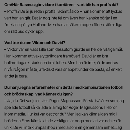
Om/När Rasmus går vidare i karriären – vart blir han proffs då?
– Proffs? De är ju redan proffs! Skämt åsido – han kommer att lyckas
vart han än går. Det är nog inte fel om även han kanske börjar i en
”mellanliga” typ Holland. Men han är säkert mogen för en större liga
om rätt bud dyker upp.
Vad tror du om Viktor och David?
– Viktor var en vass kille som dessutom gjorde en hel del viktiga mål.
Han kommer att växa ytterliggare framöver! David är en bra
bollmottagare, stark och bra i luften. Men han är inte på de andras
nivå. Någon måste ju faktiskt vara snäppet under de bästa, så enkelt
är det ju bara.
Du har ju egna erfarenheter om detta med kombinationen fotboll
och brödraskap, vad känner du igen?
– Ja, du. Det var ju en viss Roger Magnusson. Första två åren som jag
spelade fotboll så kallade alla mig för Roger Magnussons lillebror
inom media. Hur kul var det tror du? Men jag kan känna igen mig i
bröderna Elms känsla att de verkligen är noga med att var och en är
unik. De vill inte klumpas ihop i media som en gemensam enhet. Jag