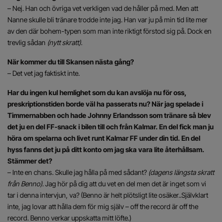
– Nej. Han och övriga vet verkligen vad de håller på med. Men att
Nanne skulle bli tränare trodde inte jag. Han var ju på min tid lite mer
av den där bohem-typen som man inte riktigt förstod sig på. Dock en
trevlig sådan
(nytt skratt).
När kommer du till Skansen nästa gång?
– Det vet jag faktiskt inte.
Har du ingen kul hemlighet som du kan avslöja nu för oss,
preskriptionstiden borde väl ha passerats nu? När jag spelade i
Timmernabben och hade Johnny Erlandsson som tränare så blev
det ju en del FF-snack i bilen till och från Kalmar. En del fick man ju
höra om spelarna och livet runt Kalmar FF under din tid. En del
hyss fanns det ju på ditt konto om jag ska vara lite återhållsam.
Stämmer det?
– Inte en chans. Skulle jag hålla på med sådant?
(dagens längsta skratt
från Benno).
Jag hör på dig att du vet en del men det är inget som vi
tar i denna intervjun, va? (Benno är helt plötsligt lite osäker..Självklart
inte, jag lovar att hålla dem för mig själv – off the record är off the
record. Benno verkar uppskatta mitt löfte.)