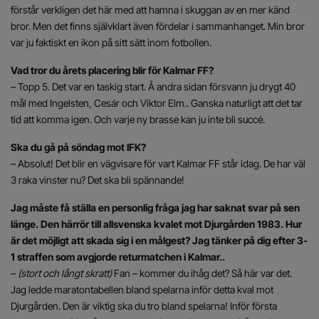
förstår verkligen det här med att hamna i skuggan av en mer känd
bror. Men det finns självklart även fördelar i sammanhanget. Min bror
var ju faktiskt en ikon på sitt sätt inom fotbollen.
Vad tror du årets placering blir för Kalmar FF?
– Topp 5. Det var en taskig start. Å andra sidan försvann ju drygt 40
mål med Ingelsten, Cesár och Viktor Elm.. Ganska naturligt att det tar
tid att komma igen. Och varje ny brasse kan ju inte bli succé.
Ska du gå på söndag mot IFK?
– Absolut! Det blir en vägvisare för vart Kalmar FF står idag. De har väl
3 raka vinster nu? Det ska bli spännande!
Jag måste få ställa en personlig fråga jag har saknat svar på sen
länge. Den härrör till allsvenska kvalet mot Djurgården 1983. Hur
är det möjligt att skada sig i en målgest? Jag tänker på dig efter 3-
1 straffen som avgjorde returmatchen i Kalmar..
–
(stort och långt skratt)
Fan – kommer du ihåg det? Så här var det.
Jag ledde maratontabellen bland spelarna inför detta kval mot
Djurgården. Den är viktig ska du tro bland spelarna! Inför första