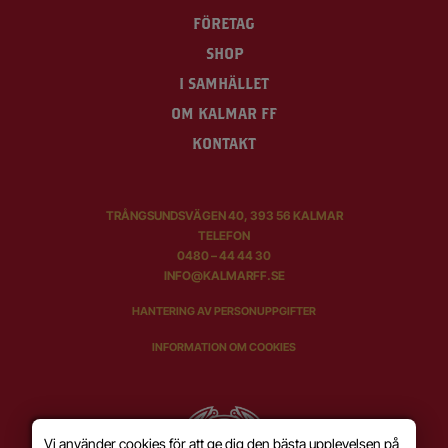
FÖRETAG
SHOP
I SAMHÄLLET
OM KALMAR FF
KONTAKT
TRÅNGSUNDSVÄGEN 40, 393 56 KALMAR
TELEFON
0480 – 44 44 30
INFO@KALMARFF.SE
HANTERING AV PERSONUPPGIFTER
INFORMATION OM COOKIES
Vi använder cookies för att ge dig den bästa upplevelsen på