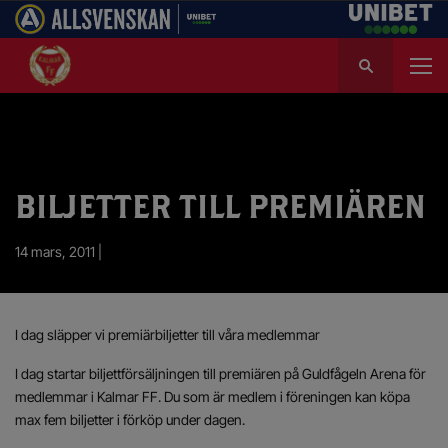
S
ö
k
e
f
t
e
BILJETTER TILL PREMIÄREN
r
:
14 mars, 2011 |
I dag släpper vi premiärbiljetter till våra medlemmar
I dag startar biljettförsäljningen till premiären på Guldfågeln Arena för
medlemmar i Kalmar FF. Du som är medlem i föreningen kan köpa
max fem biljetter i förköp under dagen.