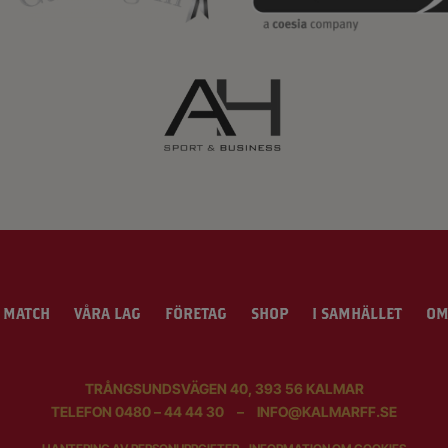
 MATCH
VÅRA LAG
FÖRETAG
SHOP
I SAMHÄLLET
OM
TRÅNGSUNDSVÄGEN 40, 393 56 KALMAR
TELEFON
0480 – 44 44 30
–
INFO@KALMARFF.SE