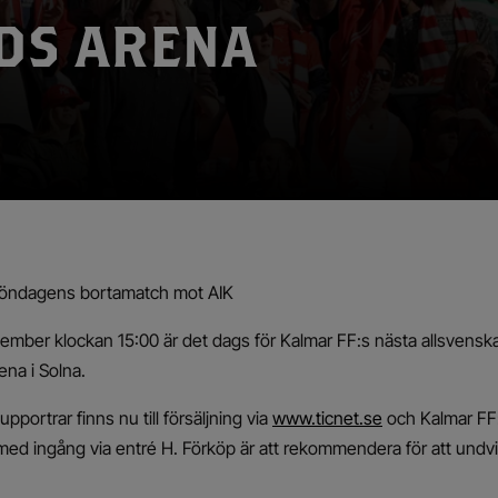
DS ARENA
ll söndagens bortamatch mot AIK
mber klockan 15:00 är det dags för Kalmar FF:s nästa allsvens
na i Solna.
upportrar finns nu till försäljning via
www.ticnet.se
och Kalmar FF:
 med ingång via entré H. Förköp är att rekommendera för att undvik