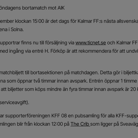
ll söndagens bortamatch mot AIK
mber klockan 15:00 är det dags för Kalmar FF:s nästa allsvens
na i Solna.
upportrar finns nu till försäljning via
www.ticnet.se
och Kalmar FF:
 med ingång via entré H. Förköp är att rekommendera för att undvik
atchbiljett till bortasektionen på matchdagen. Detta gör i biljettk
ena som öppnar två timmar innan avspark. Entrén öppnar 1 timme 
att biljetter som köps mindre än fyra timmar innan avspark är 20 
 serviceavgift).
r supporterföreningen KFF 08 en pubsamling för alla KFF-suppor
lingen blir från klockan 12:00 på
The Crib
som ligger på Sveaväg