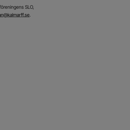
 föreningens SLO,
an@kalmarff.se
.