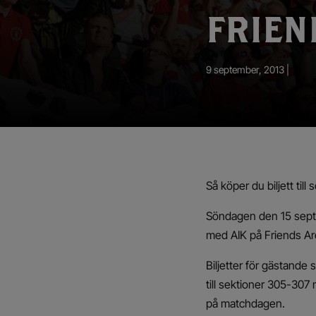
App – Användarvillkor
FRIEN
RUP-projektet
9 september, 2013 |
Så köper du biljett ti
Söndagen den 15 septe
med AIK på Friends Are
Biljetter för gästande s
till sektioner 305-307
på matchdagen.