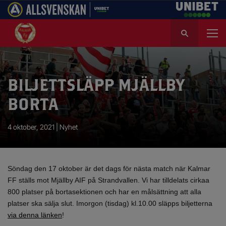
S
ö
k
e
f
BILJETTSLÄPP MJÄLLBY
t
e
BORTA
r
:
4 oktober, 2021 |
Nyhet
Söndag den 17 oktober är det dags för nästa match när Kalmar
FF ställs mot Mjällby AIF på Strandvallen. Vi har tilldelats cirkaa
800 platser på bortasektionen och har en målsättning att alla
platser ska sälja slut. Imorgon (tisdag) kl.10.00 släpps biljetterna
via denna länken
!