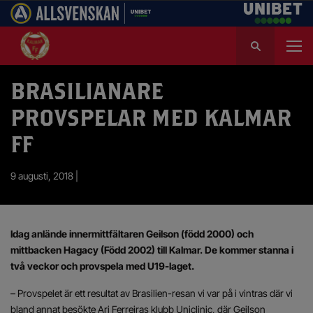
S
ö
k
e
BRASILIANARE
f
PROVSPELAR MED KALMAR
t
e
FF
r
:
9 augusti, 2018 |
Idag anlände innermittfältaren Geilson (född 2000) och
mittbacken Hagacy (Född 2002) till Kalmar. De kommer stanna i
två veckor och provspela med U19-laget.
– Provspelet är ett resultat av Brasilien-resan vi var på i vintras där vi
bland annat besökte Ari Ferreiras klubb Uniclinic, där Geilson