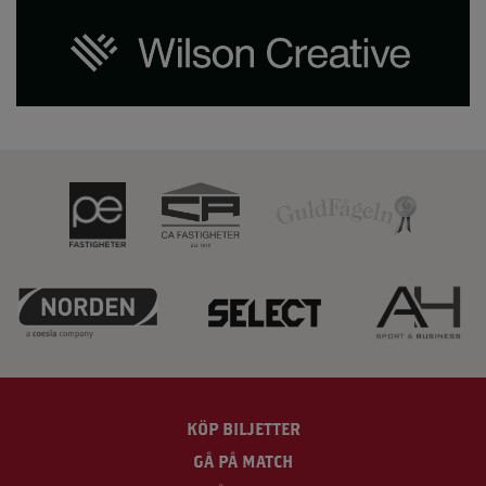
KÖP BILJETTER
GÅ PÅ MATCH