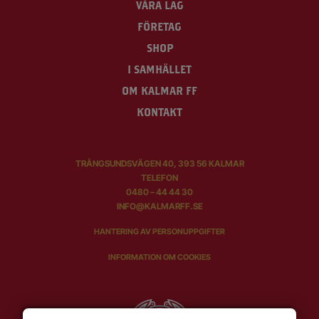
VÅRA LAG
FÖRETAG
SHOP
I SAMHÄLLET
OM KALMAR FF
KONTAKT
TRÅNGSUNDSVÄGEN 40, 393 56 KALMAR
TELEFON
0480 – 44 44 30
INFO@KALMARFF.SE
HANTERING AV PERSONUPPGIFTER
INFORMATION OM COOKIES