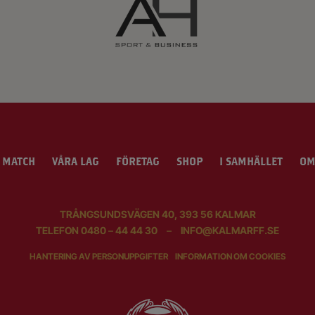
 MATCH
VÅRA LAG
FÖRETAG
SHOP
I SAMHÄLLET
OM
TRÅNGSUNDSVÄGEN 40, 393 56 KALMAR
TELEFON
0480 – 44 44 30
–
INFO@KALMARFF.SE
HANTERING AV PERSONUPPGIFTER
INFORMATION OM COOKIES