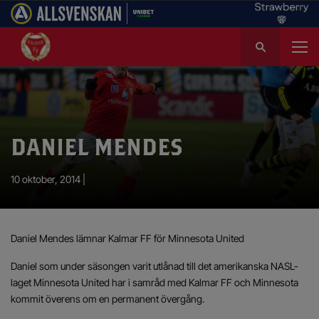
S
ö
k
e
f
t
e
DANIEL MENDES
r
:
10 oktober, 2014 |
Daniel Mendes lämnar Kalmar FF för Minnesota United
Daniel som under säsongen varit utlånad till det amerikanska NASL-
laget Minnesota United har i samråd med Kalmar FF och Minnesota
kommit överens om en permanent övergång.