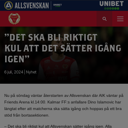
S
ö
k
e
”DET SKA BLI RIKTIGT
f
KUL ATT DET SÄTTER IGÅNG
t
e
IGEN”
r
:
6 juli, 2024 |
Nyhet
Nu på söndag väntar återstarten av Allsvenskan där AIK väntar på
Friends Arena kl.14:00. Kalmar FF:s anfallare Dino Islamovic har
längtat efter att matcherna ska sätta igång och hoppas på ett bra
stöd från bortasektionen.
– Det ska bli riktigt kul att Allsvenskan sätter igång igen. Alla