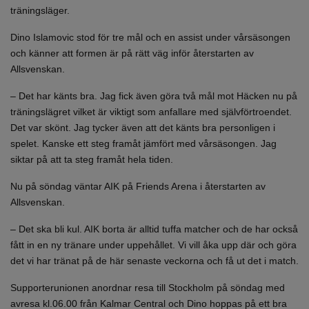
träningsläger.
Dino Islamovic stod för tre mål och en assist under vårsäsongen
och känner att formen är på rätt väg inför återstarten av
Allsvenskan.
– Det har känts bra. Jag fick även göra två mål mot Häcken nu på
träningslägret vilket är viktigt som anfallare med självförtroendet.
Det var skönt. Jag tycker även att det känts bra personligen i
spelet. Kanske ett steg framåt jämfört med vårsäsongen. Jag
siktar på att ta steg framåt hela tiden.
Nu på söndag väntar AIK på Friends Arena i återstarten av
Allsvenskan.
– Det ska bli kul. AIK borta är alltid tuffa matcher och de har också
fått in en ny tränare under uppehållet. Vi vill åka upp där och göra
det vi har tränat på de här senaste veckorna och få ut det i match.
Supporterunionen anordnar resa till Stockholm på söndag med
avresa kl.06.00 från Kalmar Central och Dino hoppas på ett bra