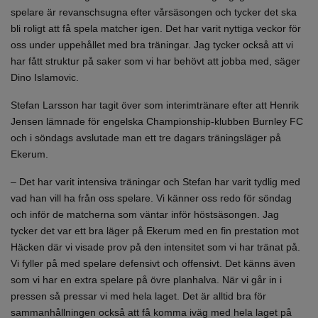
spelare är revanschsugna efter vårsäsongen och tycker det ska
bli roligt att få spela matcher igen. Det har varit nyttiga veckor för
oss under uppehållet med bra träningar. Jag tycker också att vi
har fått struktur på saker som vi har behövt att jobba med, säger
Dino Islamovic.
Stefan Larsson har tagit över som interimtränare efter att Henrik
Jensen lämnade för engelska Championship-klubben Burnley FC
och i söndags avslutade man ett tre dagars träningsläger på
Ekerum.
– Det har varit intensiva träningar och Stefan har varit tydlig med
vad han vill ha från oss spelare. Vi känner oss redo för söndag
och inför de matcherna som väntar inför höstsäsongen. Jag
tycker det var ett bra läger på Ekerum med en fin prestation mot
Häcken där vi visade prov på den intensitet som vi har tränat på.
Vi fyller på med spelare defensivt och offensivt. Det känns även
som vi har en extra spelare på övre planhalva. När vi går in i
pressen så pressar vi med hela laget. Det är alltid bra för
sammanhållningen också att få komma iväg med hela laget på