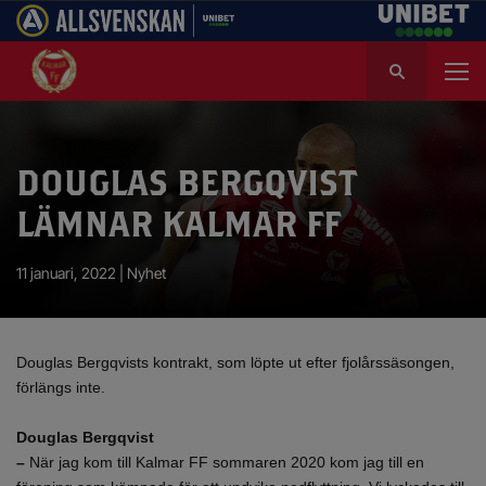
S
ö
k
e
f
DOUGLAS BERGQVIST
t
e
LÄMNAR KALMAR FF
r
:
11 januari, 2022 |
Nyhet
Douglas Bergqvists kontrakt, som löpte ut efter fjolårssäsongen,
förlängs inte.
Douglas Bergqvist
–
När jag kom till Kalmar FF sommaren 2020 kom jag till en