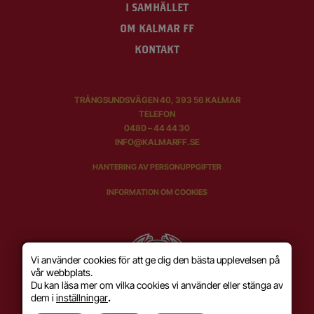
I SAMHÄLLET
OM KALMAR FF
KONTAKT
TRÅNGSUNDSVÄGEN 40, 393 56 KALMAR
TELEFON
0480 – 44 44 30
INFO@KALMARFF.SE
HANTERING AV PERSONUPPGIFTER
INFORMATION OM COOKIES
Vi använder cookies för att ge dig den bästa upplevelsen på
vår webbplats.
Du kan läsa mer om vilka cookies vi använder eller stänga av
dem i
inställningar
.