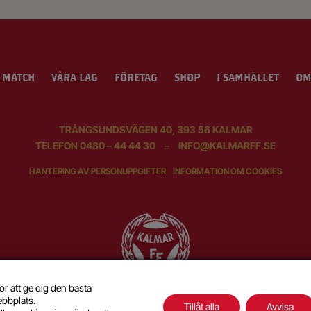
 MATCH
VÅRA LAG
FÖRETAG
SHOP
I SAMHÄLLET
OM
TRÅNGSUNDSVÄGEN 40, 393 56 KALMAR
TELEFON
0480 – 44 44 30
–
INFO@KALMARFF.SE
HANTERING AV PERSONUPPGIFTER
INFORMATION OM COOKIES
ör att ge dig den bästa
ebbplats.
Tillåt alla
Avvisa