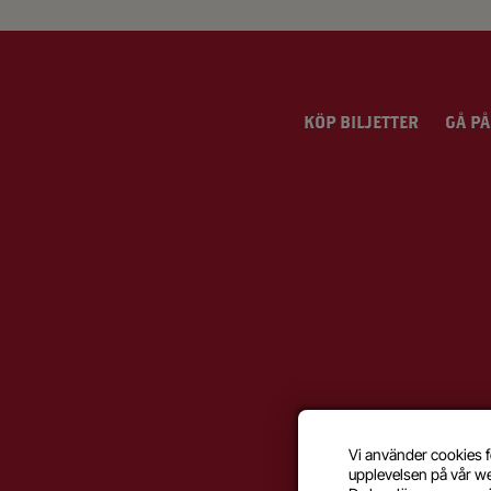
KÖP BILJETTER
GÅ PÅ
Vi använder cookies f
upplevelsen på vår w