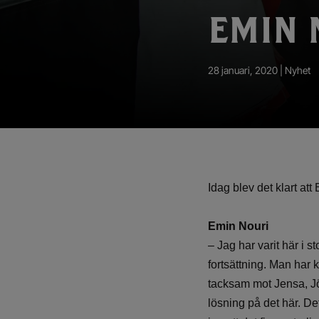
App – Användarvillkor
EMIN 
RUP-projektet
28 januari, 2020 |
Nyhet
Idag blev det klart at
Emin Nouri
– Jag har varit här i st
fortsättning. Man har k
tacksam mot Jensa, Jö
lösning på det här. De