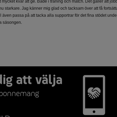
igt mycket kvar att ge. Både i träning och match. Det gäller att j
ännu starkare. Jag känner mig glad och tacksam över att få fortsät
ll även passa på att tacka alla supportrar för det fina stödet und
ya säsongen.