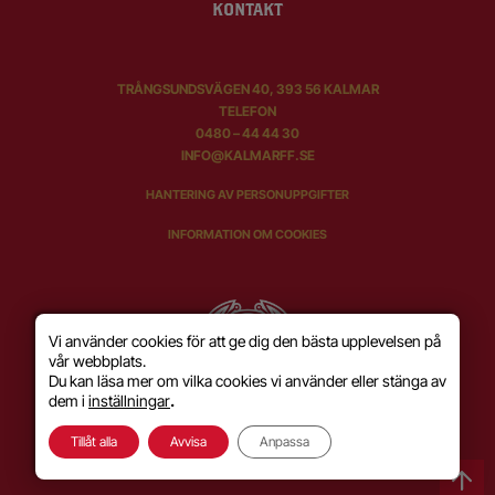
KONTAKT
TRÅNGSUNDSVÄGEN 40, 393 56 KALMAR
TELEFON
0480 – 44 44 30
INFO@KALMARFF.SE
HANTERING AV PERSONUPPGIFTER
INFORMATION OM COOKIES
Vi använder cookies för att ge dig den bästa upplevelsen på
vår webbplats.
Du kan läsa mer om vilka cookies vi använder eller stänga av
dem i
inställningar
.
Tillåt alla
Avvisa
Anpassa
SKAPAD MED KÄRLEK AV
WILSON CREATIVE