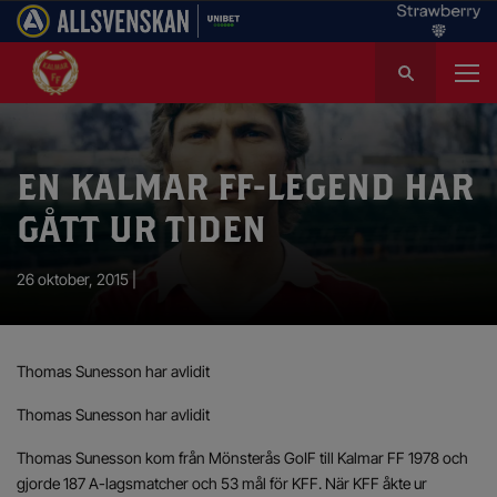
S
ö
k
e
f
EN KALMAR FF-LEGEND HAR
t
e
GÅTT UR TIDEN
r
:
26 oktober, 2015 |
Thomas Sunesson har avlidit
Thomas Sunesson har avlidit
Thomas Sunesson kom från Mönsterås GoIF till Kalmar FF 1978 och
gjorde 187 A-lagsmatcher och 53 mål för KFF. När KFF åkte ur