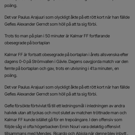
poäng.
Det var Paulus Arajuuri som olyckligt åkte på ett rött kort när han fällde
Gefles Alexander Gerndt som höll på att ta sig förbi.
Trots tio man på plan i 50 minuter är Kalmar FF fortfarande
obesegrade på bortaplan
Kalmar FF är fortsatt obesegrade på bortaplan i årets allsvenska efter
dagens 0-0 på Strömvallen i Gävle. Dagens oavgjorda match var den
femte på bortaplan och gav, trots en utvisning i 41:a minuten, en
poäng.
Det var Paulus Arajuuri som olyckligt åkte på ett rött kort när han fällde
Gefles Alexander Gerndt som höll på att ta sig förbi.
Gefle försökte förtvivlat få till ett ledningsmål i inledningen av andra
halvlek utan att lyckas och mot slutet av matchen tröttnade man och
Kalmar FF kunde istället gå för en trepoängare. I den offensiv som
följde såg vi ofta högerbacken Emin Nouri vara delaktig offensivt
tillsammans med Mendes, Ricardo och Abiola när denne blev inbytt .