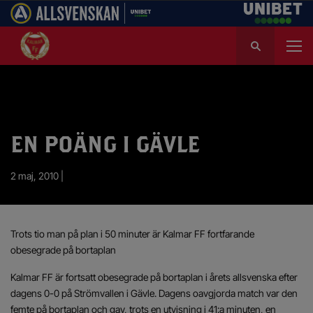
S
ö
k
e
f
t
e
EN POÄNG I GÄVLE
r
:
2 maj, 2010 |
Trots tio man på plan i 50 minuter är Kalmar FF fortfarande
obesegrade på bortaplan
Kalmar FF är fortsatt obesegrade på bortaplan i årets allsvenska efter
dagens 0-0 på Strömvallen i Gävle. Dagens oavgjorda match var den
femte på bortaplan och gav, trots en utvisning i 41:a minuten, en