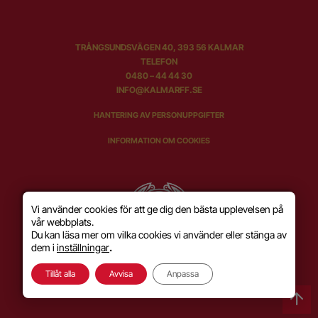
TRÅNGSUNDSVÄGEN 40, 393 56 KALMAR
TELEFON
0480 – 44 44 30
INFO@KALMARFF.SE
HANTERING AV PERSONUPPGIFTER
INFORMATION OM COOKIES
Vi använder cookies för att ge dig den bästa upplevelsen på
vår webbplats.
Du kan läsa mer om vilka cookies vi använder eller stänga av
dem i
inställningar
.
Tillåt alla
Avvisa
Anpassa
SKAPAD MED KÄRLEK AV
WILSON CREATIVE