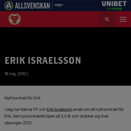
S
ö
k
e
f
t
e
ERIK ISRAELSSON
r
:
18 maj, 2010 |
Nytt kontrakt för Erik
I dag har Kalmar FF och
Erik Israelsson
enats om ett nytt kontrakt för
Erik. Det nya kontraktet löper på 3,5 år och sträcker sig över
säsongen 2013.