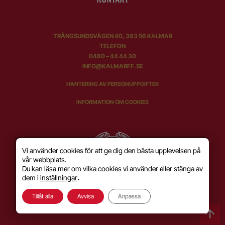
TRÅNGSUNDSVÄGEN 40, 393 56 KALMAR
TELEFON
0480 – 44 44 30
INFO@KALMARFF.SE
HANTERING AV PERSONUPPGIFTER
INFORMATION OM COOKIES
Vi använder cookies för att ge dig den bästa upplevelsen på
vår webbplats.
Du kan läsa mer om vilka cookies vi använder eller stänga av
dem i
inställningar
.
Tillåt alla
Avvisa
Anpassa
SKAPAD MED KÄRLEK AV
WILSON CREATIVE