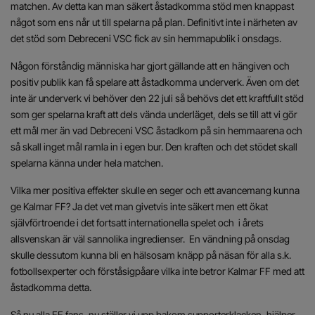
matchen. Av detta kan man säkert åstadkomma stöd men knappast
något som ens når ut till spelarna på plan. Definitivt inte i närheten av
det stöd som Debreceni VSC fick av sin hemmapublik i onsdags.
Någon förståndig människa har gjort gällande att en hängiven och
positiv publik kan få spelare att åstadkomma underverk. Även om det
inte är underverk vi behöver den 22 juli så behövs det ett kraftfullt stöd
som ger spelarna kraft att dels vända underläget, dels se till att vi gör
ett mål mer än vad Debreceni VSC åstadkom på sin hemmaarena och
så skall inget mål ramla in i egen bur. Den kraften och det stödet skall
spelarna känna under hela matchen.
Vilka mer positiva effekter skulle en seger och ett avancemang kunna
ge Kalmar FF? Ja det vet man givetvis inte säkert men ett ökat
självförtroende i det fortsatt internationella spelet och i årets
allsvenskan är väl sannolika ingredienser. En vändning på onsdag
skulle dessutom kunna bli en hälsosam knäpp på näsan för alla s.k.
fotbollsexperter och förståsigpåare vilka inte betror Kalmar FF med att
åstadkomma detta.
Så nu alla FF fans, nu ställer vi upp bakom supporterklacken, hjälper