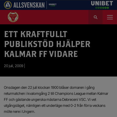
S
ö
k
e
ETT KRAFTFULLT
f
PUBLIKSTÖD HJÄLPER
t
e
KALMAR FF VIDARE
r
:
20 juli, 2009 |
Onsdagen den 22 juli klockan 1900 blåser domaren i gång
returmatchen i kvalomgång 2 till Champions League mellan Kalmar
FF och gästande ungerska mästarna Debreceni VSC. Vi vet
utgångsläget, nämligen ett underläge med 0-2 från förra veckans
möte nere i Ungern.