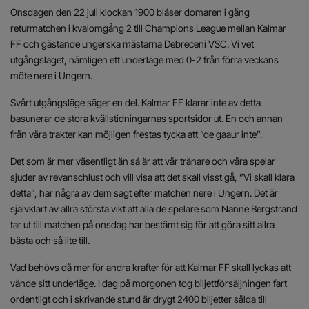
Onsdagen den 22 juli klockan 1900 blåser domaren i gång
returmatchen i kvalomgång 2 till Champions League mellan Kalmar
FF och gästande ungerska mästarna Debreceni VSC. Vi vet
utgångsläget, nämligen ett underläge med 0-2 från förra veckans
möte nere i Ungern.
Svårt utgångsläge säger en del. Kalmar FF klarar inte av detta
basunerar de stora kvällstidningarnas sportsidor ut. En och annan
från våra trakter kan möjligen frestas tycka att ”de gaaur inte”.
Det som är mer väsentligt än så är att vår tränare och våra spelar
sjuder av revanschlust och vill visa att det skall visst gå, ”Vi skall klara
detta”, har några av dem sagt efter matchen nere i Ungern. Det är
självklart av allra största vikt att alla de spelare som Nanne Bergstrand
tar ut till matchen på onsdag har bestämt sig för att göra sitt allra
bästa och så lite till.
Vad behövs då mer för andra krafter för att Kalmar FF skall lyckas att
vände sitt underläge. I dag på morgonen tog biljettförsäljningen fart
ordentligt och i skrivande stund är drygt 2400 biljetter sålda till