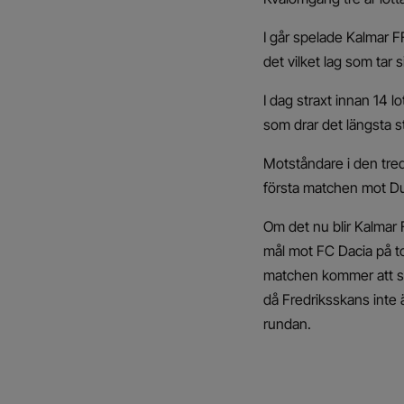
I går spelade Kalmar 
det vilket lag som tar 
I dag straxt innan 14 l
som drar det längsta s
Motståndare i den tred
första matchen mot Du
Om det nu blir Kalmar 
mål mot FC Dacia på t
matchen kommer att s
då Fredriksskans inte
rundan.