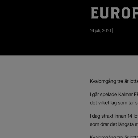
App – Användarvillkor
EUROP
RUP-projektet
16 juli, 2010 |
Kvalomgång tre är lott
I går spelade Kalmar 
det vilket lag som tar 
I dag straxt innan 14 l
som drar det längsta s
Kvalomgång tre är lott