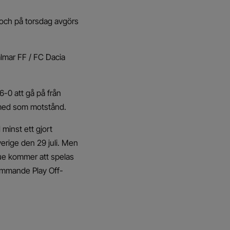
och på torsdag avgörs
almar FF / FC Dacia
6-0 att gå på från
a med som motstånd.
minst ett gjort
erige den 29 juli. Men
ue kommer att spelas
kommande Play Off-