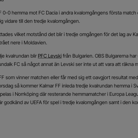
FF 0-0 hemma mot FC Dacia i andra kvalomgångens första match 
sig vidare till den tredje kvalomgången.
ottades vilket motstånd det blir i tredje omgången för det lag av K
trået nere i Moldavien.
je kvalrundan blir
PFC Levski
från Bulgarien. OBS Bulgarerna har 
ndalk FC så något annat än Levski ser inte ut att vara att räkn
FF som vinner matchen eller får med sig ett oavgjort resultat med 
orsdag så kommer Kalmar FF inleda tredje kvalrundan hemma i Sv
pelas i Norrköping där resterande hemmamatcher i Europa Leag
 är godkänd av UEFA för spel i tredje kvalomgången samt i den 