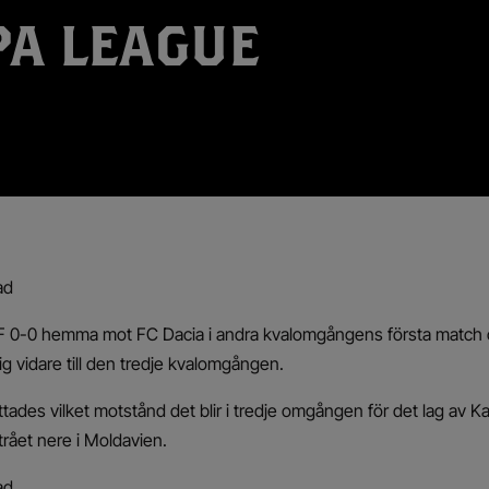
A LEAGUE
ad
FF 0-0 hemma mot FC Dacia i andra kvalomgångens första match 
sig vidare till den tredje kvalomgången.
ottades vilket motstånd det blir i tredje omgången för det lag av K
trået nere i Moldavien.
ad