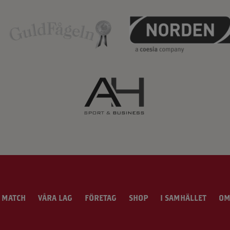
 MATCH
VÅRA LAG
FÖRETAG
SHOP
I SAMHÄLLET
OM