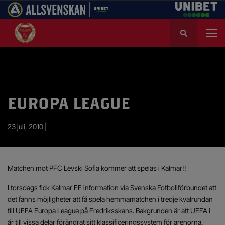
S
ö
k
e
f
t
e
EUROPA LEAGUE
r
:
23 juli, 2010 |
Matchen mot PFC Levski Sofia kommer att spelas i Kalmar!!
I torsdags fick Kalmar FF information via Svenska Fotbollförbundet att
det fanns möjligheter att få spela hemmamatchen i tredje kvalrundan
till UEFA Europa League på Fredriksskans. Bakgrunden är att UEFA i
år till vissa delar förändrat sitt klassificeringssystem för arenorna.