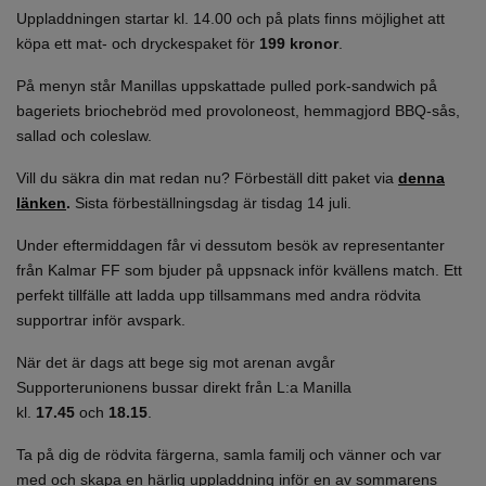
Uppladdningen startar kl. 14.00 och på plats finns möjlighet att
köpa ett mat- och dryckespaket för
199 kronor
.
På menyn står Manillas uppskattade pulled pork-sandwich på
bageriets briochebröd med provoloneost, hemmagjord BBQ-sås,
sallad och coleslaw.
Vill du säkra din mat redan nu? Förbeställ ditt paket via
denna
länken
.
Sista förbeställningsdag är tisdag 14 juli.
Under eftermiddagen får vi dessutom besök av representanter
från Kalmar FF som bjuder på uppsnack inför kvällens match. Ett
perfekt tillfälle att ladda upp tillsammans med andra rödvita
supportrar inför avspark.
När det är dags att bege sig mot arenan avgår
Supporterunionens bussar direkt från L:a Manilla
kl.
17.45
och
18.15
.
Ta på dig de rödvita färgerna, samla familj och vänner och var
med och skapa en härlig uppladdning inför en av sommarens