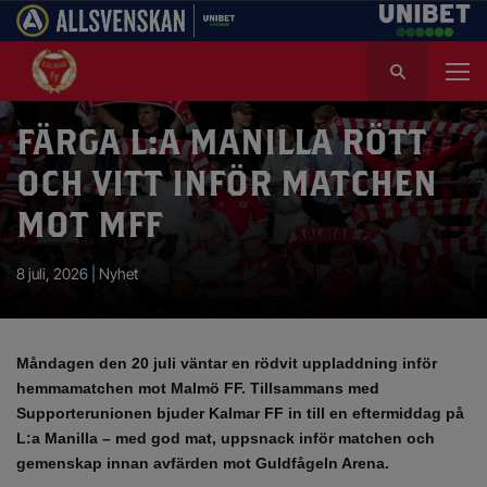
S
ö
k
e
FÄRGA L:A MANILLA RÖTT
f
OCH VITT INFÖR MATCHEN
t
e
MOT MFF
r
:
8 juli, 2026 |
Nyhet
Måndagen den 20 juli väntar en rödvit uppladdning inför
hemmamatchen mot Malmö FF. Tillsammans med
Supporterunionen bjuder Kalmar FF in till en eftermiddag på
L:a Manilla – med god mat, uppsnack inför matchen och
gemenskap innan avfärden mot Guldfågeln Arena.