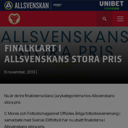
S
ö
k
e
f
FINALKLART I
t
e
ALLSVENSKANS STORA PRIS
r
:
6 november, 2013 |
Nu är de tre finalisterna klara i jurykategorierna hos Allsvenskans
stora pris
C Mores och Fotbollsmagasinet Offsides årliga fotbollsevenemang i
samarbete med Svensk Elitfotboll har nu utsett finalisterna i
Allsvenskans stora pris.