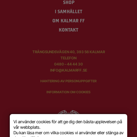
SHOP
I SAMHÄLLET
OM KALMAR FF
KONTAKT
TRÅNGSUNDSVÄGEN 40, 393 56 KALMAR
TELEFON
0480 – 44 44 30
INFO@KALMARFF.SE
HANTERING AV PERSONUPPGIFTER
INFORMATION OM COOKIES
Vi använder cookies för att ge dig den bästa upplevelsen på
vår webbplats.
Du kan läsa mer om vilka cookies vi använder eller stänga av