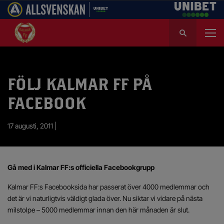
S
ö
k
e
f
FÖLJ KALMAR FF PÅ
t
e
FACEBOOK
r
:
17 augusti, 2011 |
Gå med i Kalmar FF:s officiella Facebookgrupp
Kalmar FF:s Facebooksida har passerat över 4000 medlemmar och
det är vi naturligtvis väldigt glada över. Nu siktar vi vidare på nästa
milstolpe – 5000 medlemmar innan den här månaden är slut.