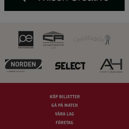
KÖP BILJETTER
GÅ PÅ MATCH
VÅRA LAG
FÖRETAG