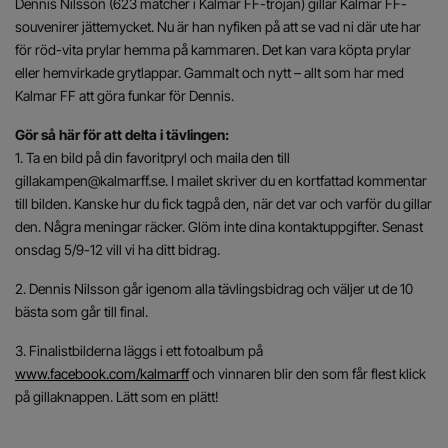
Dennis Nilsson (623 matcher i Kalmar FF-tröjan) gillar Kalmar FF-
souvenirer jättemycket. Nu är han nyfiken på att se vad ni där ute har
för röd-vita prylar hemma på kammaren. Det kan vara köpta prylar
eller hemvirkade grytlappar. Gammalt och nytt – allt som har med
Kalmar FF att göra funkar för Dennis.
Gör så här för att delta i tävlingen:
1. Ta en bild på din favoritpryl och maila den till
gillakampen@kalmarff.se. I mailet skriver du en kortfattad kommentar
till bilden. Kanske hur du fick tagpå den, när det var och varför du gillar
den. Några meningar räcker. Glöm inte dina kontaktuppgifter. Senast
onsdag 5/9-12 vill vi ha ditt bidrag.
2. Dennis Nilsson går igenom alla tävlingsbidrag och väljer ut de 10
bästa som går till final.
3. Finalistbilderna läggs i ett fotoalbum på
www.facebook.com/kalmarff
och vinnaren blir den som får flest klick
på gillaknappen. Lätt som en plätt!