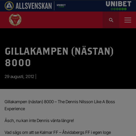
S
ö
k
e
f
GILLAKAMPEN (NÄSTAN)
t
e
8000
r
:
29 augusti, 2012 |
Gillakampen (nästan) 8000 – The Dennis Nilsson Like A Boss
Experience
Äsch, nu kan inte Dennis vänta längre!
Vad sägs om att se Kalmar FF – Åtvidabergs FF i egen loge