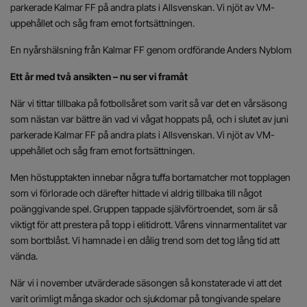
parkerade Kalmar FF på andra plats i Allsvenskan. Vi njöt av VM-
uppehållet och såg fram emot fortsättningen.
En nyårshälsning från Kalmar FF genom ordförande Anders Nyblom
Ett år med två ansikten – nu ser vi framåt
När vi tittar tillbaka på fotbollsåret som varit så var det en vårsäsong
som nästan var bättre än vad vi vågat hoppats på, och i slutet av juni
parkerade Kalmar FF på andra plats i Allsvenskan. Vi njöt av VM-
uppehållet och såg fram emot fortsättningen.
Men höstupptakten innebar några tuffa bortamatcher mot topplagen
som vi förlorade och därefter hittade vi aldrig tillbaka till något
poänggivande spel. Gruppen tappade självförtroendet, som är så
viktigt för att prestera på topp i elitidrott. Vårens vinnarmentalitet var
som bortblåst. Vi hamnade i en dålig trend som det tog lång tid att
vända.
När vi i november utvärderade säsongen så konstaterade vi att det
varit orimligt många skador och sjukdomar på tongivande spelare