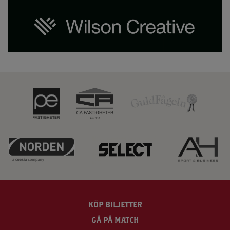
KÖP BILJETTER
GÅ PÅ MATCH