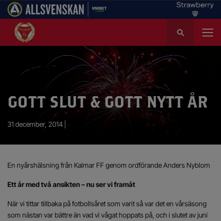
S
ö
k
e
f
t
e
GOTT SLUT & GOTT NYTT ÅR
r
:
31 december, 2014 |
En nyårshälsning från Kalmar FF genom ordförande Anders Nyblom
Ett år med två ansikten – nu ser vi framåt
När vi tittar tillbaka på fotbollsåret som varit så var det en vårsäsong
som nästan var bättre än vad vi vågat hoppats på, och i slutet av juni