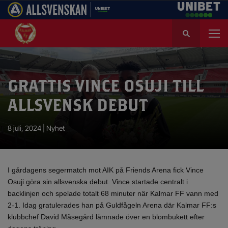
S
ö
k
e
f
GRATTIS VINCE OSUJI TILL
t
e
ALLSVENSK DEBUT
r
:
8 juli, 2024 |
Nyhet
I gårdagens segermatch mot AIK på Friends Arena fick Vince
Osuji göra sin allsvenska debut. Vince startade centralt i
backlinjen och spelade totalt 68 minuter när Kalmar FF vann med
2-1. Idag gratulerades han på Guldfågeln Arena där Kalmar FF:s
klubbchef David Måsegård lämnade över en blombukett efter