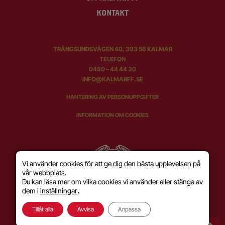
KONTAKT
TRÅNGSUNDSVÄGEN 40, 393 56 KALMAR
TELEFON
0480 – 44 44 30
INFO@KALMARFF.SE
HANTERING AV PERSONUPPGIFTER
INFORMATION OM COOKIES
Vi använder cookies för att ge dig den bästa upplevelsen på
vår webbplats.
Du kan läsa mer om vilka cookies vi använder eller stänga av
dem i
inställningar
.
Tillåt alla
Avvisa
Anpassa
SKAPAD MED KÄRLEK AV
WILSON CREATIVE