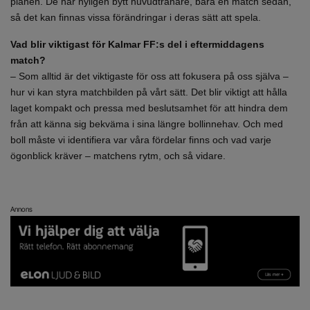
planen. De har nyligen bytt huvudtränare, bara en match sedan,
så det kan finnas vissa förändringar i deras sätt att spela.
Vad blir viktigast för Kalmar FF:s del i eftermiddagens
match?
– Som alltid är det viktigaste för oss att fokusera på oss själva –
hur vi kan styra matchbilden på vårt sätt. Det blir viktigt att hålla
laget kompakt och pressa med beslutsamhet för att hindra dem
från att känna sig bekväma i sina längre bollinnehav. Och med
boll måste vi identifiera var våra fördelar finns och vad varje
ögonblick kräver – matchens rytm, och så vidare.
Annons