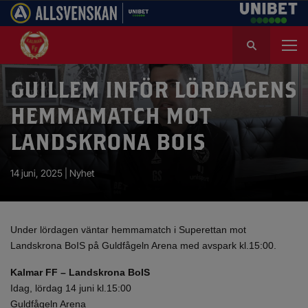
S
ö
k
e
GUILLEM INFÖR LÖRDAGENS
f
HEMMAMATCH MOT
t
e
LANDSKRONA BOIS
r
:
14 juni, 2025 |
Nyhet
Under lördagen väntar hemmamatch i Superettan mot
Landskrona BoIS på Guldfågeln Arena med avspark kl.15:00.
Kalmar FF – Landskrona BoIS
Idag, lördag 14 juni kl.15:00
Guldfågeln Arena