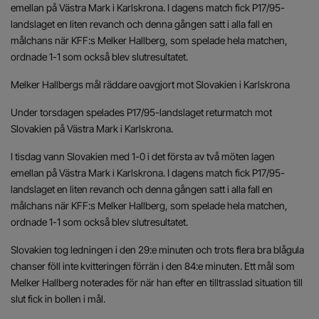
emellan på Västra Mark i Karlskrona. I dagens match fick P17/95-
landslaget en liten revanch och denna gången satt i alla fall en
målchans när KFF:s Melker Hallberg, som spelade hela matchen,
ordnade 1-1 som också blev slutresultatet.
Melker Hallbergs mål räddare oavgjort mot Slovakien i Karlskrona
Under torsdagen spelades P17/95-landslaget returmatch mot
Slovakien på Västra Mark i Karlskrona.
I tisdag vann Slovakien med 1-0 i det första av två möten lagen
emellan på Västra Mark i Karlskrona. I dagens match fick P17/95-
landslaget en liten revanch och denna gången satt i alla fall en
målchans när KFF:s Melker Hallberg, som spelade hela matchen,
ordnade 1-1 som också blev slutresultatet.
Slovakien tog ledningen i den 29:e minuten och trots flera bra blågula
chanser föll inte kvitteringen förrän i den 84:e minuten. Ett mål som
Melker Hallberg noterades för när han efter en tilltrasslad situation till
slut fick in bollen i mål.