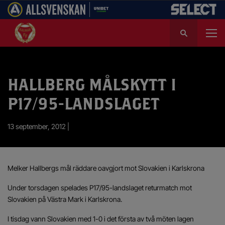
S
ö
k
e
f
HALLBERG MÅLSKYTT I
t
e
P17/95-LANDSLAGET
r
:
13 september, 2012 |
Melker Hallbergs mål räddare oavgjort mot Slovakien i Karlskrona
Under torsdagen spelades P17/95-landslaget returmatch mot
Slovakien på Västra Mark i Karlskrona.
I tisdag vann Slovakien med 1-0 i det första av två möten lagen