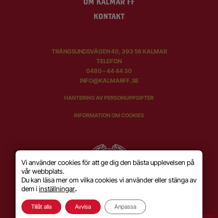
OM KALMAR FF
KONTAKT
TRÅNGSUNDSVÄGEN 40, 393 56 KALMAR
TELEFON
0480 – 44 44 30
INFO@KALMARFF.SE
HANTERING AV PERSONUPPGIFTER
INFORMATION OM COOKIES
Vi använder cookies för att ge dig den bästa upplevelsen på
vår webbplats.
Du kan läsa mer om vilka cookies vi använder eller stänga av
dem i
inställningar
.
Tillåt alla
Avvisa
Anpassa