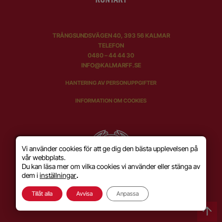
TRÅNGSUNDSVÄGEN 40, 393 56 KALMAR
TELEFON
0480 – 44 44 30
INFO@KALMARFF.SE
HANTERING AV PERSONUPPGIFTER
INFORMATION OM COOKIES
Vi använder cookies för att ge dig den bästa upplevelsen på
vår webbplats.
Du kan läsa mer om vilka cookies vi använder eller stänga av
dem i
inställningar
.
Tillåt alla
Avvisa
Anpassa
SKAPAD MED KÄRLEK AV
WILSON CREATIVE