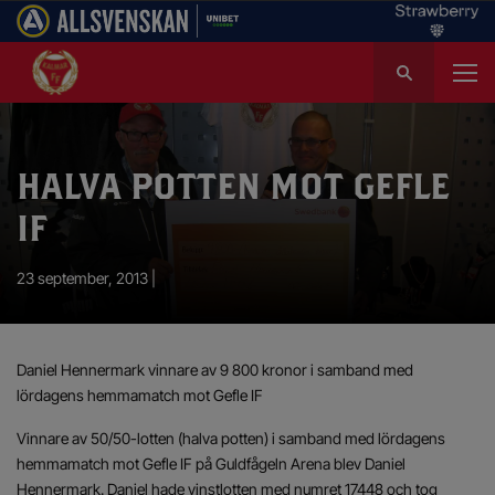
S
ö
k
e
f
HALVA POTTEN MOT GEFLE
t
e
IF
r
:
23 september, 2013 |
Daniel Hennermark vinnare av 9 800 kronor i samband med
lördagens hemmamatch mot Gefle IF
Vinnare av 50/50-lotten (halva potten) i samband med lördagens
hemmamatch mot Gefle IF på Guldfågeln Arena blev Daniel
Hennermark. Daniel hade vinstlotten med numret 17448 och tog