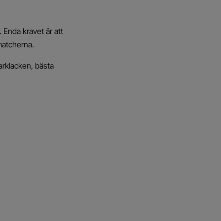
 Enda kravet är att
 matcherna.
jarklacken, bästa