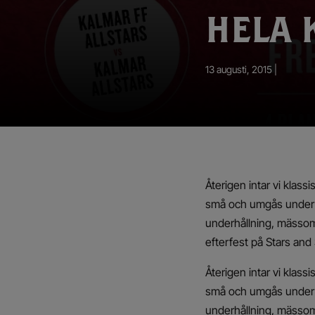
App – Användarvillkor
HELA 
RUP-projektet
13 augusti, 2015 |
Återigen intar vi klas
små och umgås under tr
underhållning, mässomr
efterfest på Stars and
Återigen intar vi klas
små och umgås under tr
underhållning, mässomr