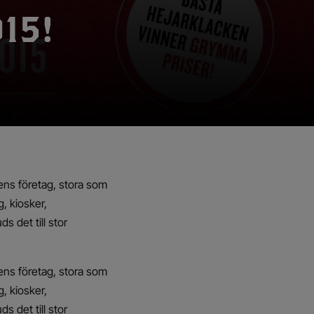
15!
nens företag, stora som
, kiosker,
 det till stor
nens företag, stora som
, kiosker,
 det till stor