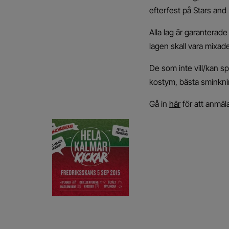
efterfest på Stars and
Alla lag är garanterad
lagen skall vara mixad
De som inte vill/kan sp
kostym, bästa sminkn
Gå in
här
för att anmäla