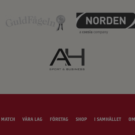
 MATCH
VÅRA LAG
FÖRETAG
SHOP
I SAMHÄLLET
OM