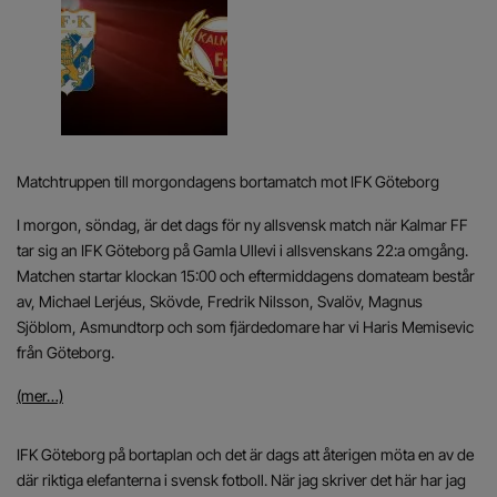
Matchtruppen till morgondagens bortamatch mot IFK Göteborg
I morgon, söndag, är det dags för ny allsvensk match när Kalmar FF
tar sig an IFK Göteborg på Gamla Ullevi i allsvenskans 22:a omgång.
Matchen startar klockan 15:00 och eftermiddagens domateam består
av, Michael Lerjéus, Skövde, Fredrik Nilsson, Svalöv, Magnus
Sjöblom, Asmundtorp och som fjärdedomare har vi Haris Memisevic
från Göteborg.
(mer…)
IFK Göteborg på bortaplan och det är dags att återigen möta en av de
där riktiga elefanterna i svensk fotboll. När jag skriver det här har jag