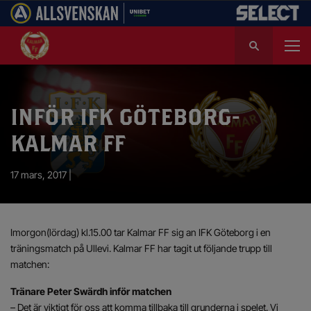
S
ö
k
e
f
INFÖR IFK GÖTEBORG-
t
e
KALMAR FF
r
:
17 mars, 2017 |
Imorgon(lördag) kl.15.00 tar Kalmar FF sig an IFK Göteborg i en
träningsmatch på Ullevi. Kalmar FF har tagit ut följande trupp till
matchen:
Tränare Peter Swärdh inför matchen
– Det är viktigt för oss att komma tillbaka till grunderna i spelet. Vi