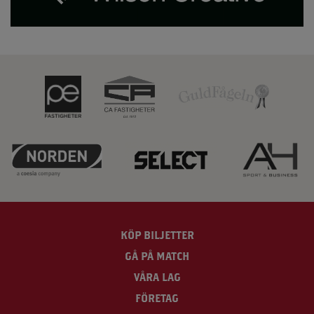
KÖP BILJETTER
GÅ PÅ MATCH
VÅRA LAG
FÖRETAG