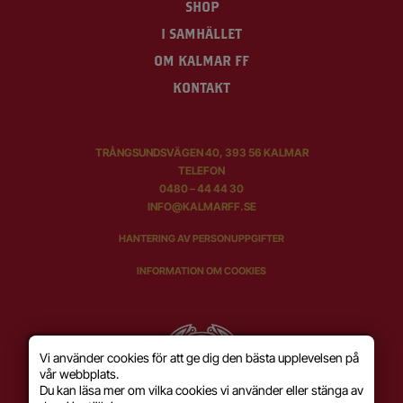
SHOP
I SAMHÄLLET
OM KALMAR FF
KONTAKT
TRÅNGSUNDSVÄGEN 40, 393 56 KALMAR
TELEFON
0480 – 44 44 30
INFO@KALMARFF.SE
HANTERING AV PERSONUPPGIFTER
INFORMATION OM COOKIES
Vi använder cookies för att ge dig den bästa upplevelsen på
vår webbplats.
Du kan läsa mer om vilka cookies vi använder eller stänga av