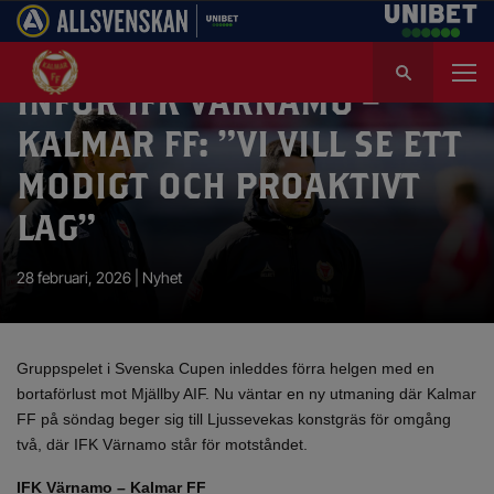
S
ö
INFÖR IFK VÄRNAMO –
k
e
KALMAR FF: ”VI VILL SE ETT
f
MODIGT OCH PROAKTIVT
t
e
LAG”
r
:
28 februari, 2026 |
Nyhet
Gruppspelet i Svenska Cupen inleddes förra helgen med en
bortaförlust mot Mjällby AIF. Nu väntar en ny utmaning där Kalmar
FF på söndag beger sig till Ljussevekas konstgräs för omgång
två, där IFK Värnamo står för motståndet.
IFK Värnamo – Kalmar FF