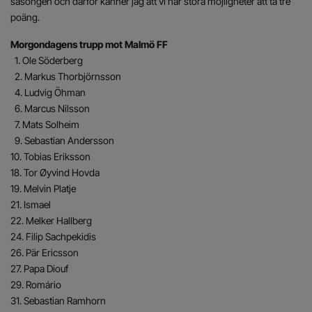
säsongen och därför känner jag att vi har stora möjligheter att ta tre
poäng.
Morgondagens trupp mot Malmö FF
1. Ole Söderberg
2. Markus Thorbjörnsson
4. Ludvig Öhman
6. Marcus Nilsson
7. Mats Solheim
9. Sebastian Andersson
10. Tobias Eriksson
18. Tor Øyvind Hovda
19. Melvin Platje
21. Ismael
22. Melker Hallberg
24. Filip Sachpekidis
26. Pär Ericsson
27. Papa Diouf
29. Romário
31. Sebastian Ramhorn