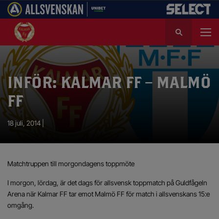
S
ö
k
e
f
INFÖR: KALMAR FF – MALMÖ
t
e
FF
r
:
18 juli, 2014 |
Matchtruppen till morgondagens toppmöte
I morgon, lördag, är det dags för allsvensk toppmatch på Guldfågeln
Arena när Kalmar FF tar emot Malmö FF för match i allsvenskans 15:e
omgång.