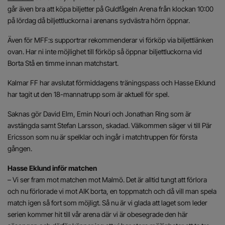
går även bra att köpa biljetter på Guldfågeln Arena från klockan 10:00
på lördag då biljettluckorna i arenans sydvästra hörn öppnar.
Även för MFF:s supportrar rekommenderar vi förköp via biljettlänken
ovan. Har ni inte möjlighet till förköp så öppnar biljettluckorna vid
Borta Stå en timme innan matchstart.
Kalmar FF har avslutat förmiddagens träningspass och Hasse Eklund
har tagit ut den 18-mannatrupp som är aktuell för spel.
Saknas gör David Elm, Emin Nouri och Jonathan Ring som är
avstängda samt Stefan Larsson, skadad. Välkommen säger vi till Pär
Ericsson som nu är spelklar och ingår i matchtruppen för första
gången.
Hasse Eklund inför matchen
– Vi ser fram mot matchen mot Malmö. Det är alltid tungt att förlora
och nu förlorade vi mot AIK borta, en toppmatch och då vill man spela
match igen så fort som möjligt. Så nu är vi glada att laget som leder
serien kommer hit till vår arena där vi är obesegrade den här