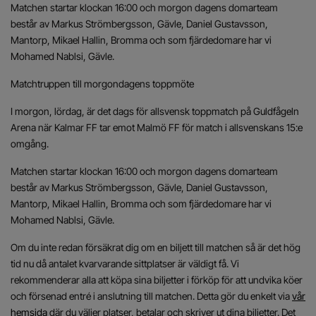
Matchen startar klockan 16:00 och morgon dagens domarteam
består av Markus Strömbergsson, Gävle, Daniel Gustavsson,
Mantorp, Mikael Hallin, Bromma och som fjärdedomare har vi
Mohamed Nablsi, Gävle.
Matchtruppen till morgondagens toppmöte
I morgon, lördag, är det dags för allsvensk toppmatch på Guldfågeln
Arena när Kalmar FF tar emot Malmö FF för match i allsvenskans 15:e
omgång.
Matchen startar klockan 16:00 och morgon dagens domarteam
består av Markus Strömbergsson, Gävle, Daniel Gustavsson,
Mantorp, Mikael Hallin, Bromma och som fjärdedomare har vi
Mohamed Nablsi, Gävle.
Om du inte redan försäkrat dig om en biljett till matchen så är det hög
tid nu då antalet kvarvarande sittplatser är väldigt få. Vi
rekommenderar alla att köpa sina biljetter i förköp för att undvika köer
och försenad entré i anslutning till matchen. Detta gör du enkelt via
vår
hemsida
där du väljer platser, betalar och skriver ut dina biljetter. Det