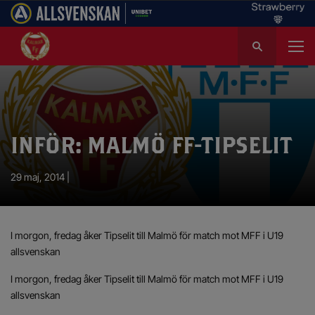
S
ö
k
e
f
t
e
INFÖR: MALMÖ FF-TIPSELIT
r
:
29 maj, 2014 |
I morgon, fredag åker Tipselit till Malmö för match mot MFF i U19
allsvenskan
I morgon, fredag åker Tipselit till Malmö för match mot MFF i U19
allsvenskan