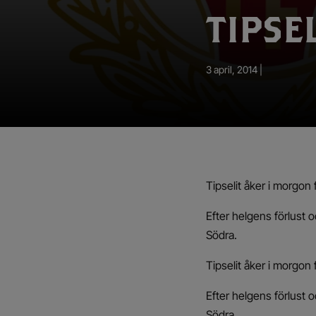
App – Användarvillkor
TIPSE
RUP-projektet
3 april, 2014 |
Tipselit åker i morgon 
Efter helgens förlust o
Södra.
Tipselit åker i morgon 
Efter helgens förlust o
Södra.