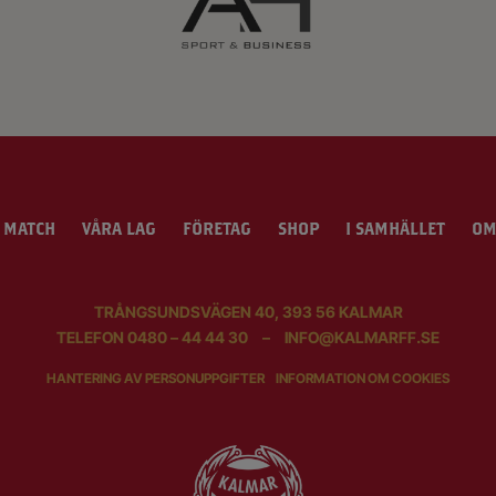
 MATCH
VÅRA LAG
FÖRETAG
SHOP
I SAMHÄLLET
OM
TRÅNGSUNDSVÄGEN 40, 393 56 KALMAR
TELEFON
0480 – 44 44 30
–
INFO@KALMARFF.SE
HANTERING AV PERSONUPPGIFTER
INFORMATION OM COOKIES