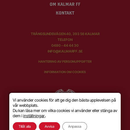
OM KALMAR FF
KONTAKT
TRÅNGSUNDSVÄGEN 40, 393 56 KALMAR
TELEFON
0480 – 44 44 30
INFO@KALMARFF.SE
HANTERING AV PERSONUPPGIFTER
INFORMATION OM COOKIES
Vi använder cookies för att ge dig den bästa upplevelsen på
vår webbplats.
Du kan läsa mer om vilka cookies vi använder eller stänga av
dem i
inställningar
.
Tillåt alla
Avvisa
Anpassa