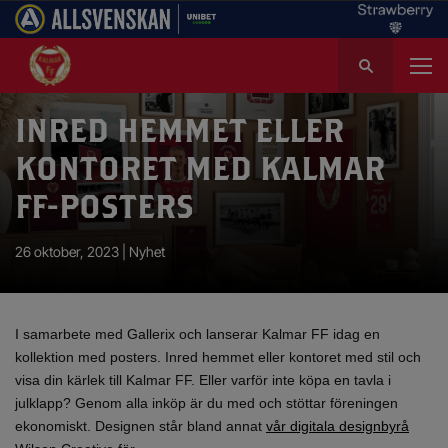
S
ö
k
e
INRED HEMMET ELLER
f
KONTORET MED KALMAR
t
e
FF-POSTERS
r
:
26 oktober, 2023 |
Nyhet
I samarbete med Gallerix och lanserar Kalmar FF idag en
kollektion med posters. Inred hemmet eller kontoret med stil och
visa din kärlek till Kalmar FF. Eller varför inte köpa en tavla i
julklapp? Genom alla inköp är du med och stöttar föreningen
ekonomiskt. Designen står bland annat
vår digitala designbyrå