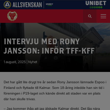
S
ö
k
e
f
INTERVJU MED RONY
t
e
JANSSON: INFÖR TFF-KFF
r
:
1 augusti, 2025 |
Nyhet
Det har gått lite drygt tre år sedan Rony Jansson lämnade Espoo i
Finland och flyttade till Kalmar. Som 18-åring inledde han sin tid i
föreningen i P19-laget och kände direkt att staden var en plats
där han skulle trivas.
– Jag kommer ihåg att jag älskade Kalmar direkt. Det låg nära