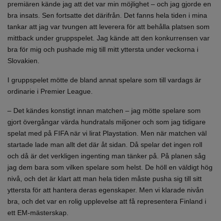
premiären kände jag att det var min möjlighet – och jag gjorde en
bra insats. Sen fortsatte det därifrån. Det fanns hela tiden i mina
tankar att jag var tvungen att leverera för att behålla platsen som
mittback under gruppspelet. Jag kände att den konkurrensen var
bra för mig och pushade mig till mitt yttersta under veckorna i
Slovakien.
I gruppspelet mötte de bland annat spelare som till vardags är
ordinarie i Premier League.
– Det kändes konstigt innan matchen – jag mötte spelare som
gjort övergångar värda hundratals miljoner och som jag tidigare
spelat med på FIFA när vi lirat Playstation. Men när matchen väl
startade lade man allt det där åt sidan. Då spelar det ingen roll
och då är det verkligen ingenting man tänker på. På planen såg
jag dem bara som vilken spelare som helst. De höll en väldigt hög
nivå, och det är klart att man hela tiden måste pusha sig till sitt
yttersta för att hantera deras egenskaper. Men vi klarade nivån
bra, och det var en rolig upplevelse att få representera Finland i
ett EM-mästerskap.