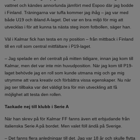
vattnet och kändes annorlunda jämfört med Espoo där jag bodde
i Finland. Träningarna var tuffa kommer jag ihåg – jag var med
både U19 och ibland A-laget. Det var en bra miljö för mig att
utvecklas i för att kunna ta nästa steg inom fotbollen, säger han.
Väl i Kalmar fick han testa en ny position – från mittback i Finland
till en roll som central mittfältare i P19-laget.
– Jag spelade en del centralt på mitten tidigare, innan jag kom till
Kalmar, men det var inte min huvudposition. När jag kom till P19-
laget behövde jag en roll som kunde utmana mig och ge mig
utrymme att vara kreativ och förbättra vissa egenskaper. Nu när
jag ser tillbaka var det väldigt bra för min utveckling att få
möjlighet att testa den rollen.
Tackade nej till klubb i Serie A
När han skrev på för Kalmar FF fanns även ett erbjudande från
italienska Serie A på bordet. Men valet föll ändå på Sverige.
– Det fanns flera anledningar till det. Jag var 18 år och skulle flytta