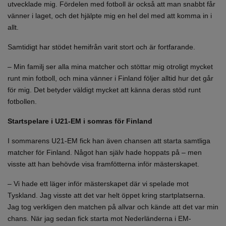
utvecklade mig. Fördelen med fotboll är också att man snabbt får
vänner i laget, och det hjälpte mig en hel del med att komma in i
allt.
Samtidigt har stödet hemifrån varit stort och är fortfarande.
– Min familj ser alla mina matcher och stöttar mig otroligt mycket
runt min fotboll, och mina vänner i Finland följer alltid hur det går
för mig. Det betyder väldigt mycket att känna deras stöd runt
fotbollen.
Startspelare i U21-EM i somras för Finland
I sommarens U21-EM fick han även chansen att starta samtliga
matcher för Finland. Något han själv hade hoppats på – men
visste att han behövde visa framfötterna inför mästerskapet.
– Vi hade ett läger inför mästerskapet där vi spelade mot
Tyskland. Jag visste att det var helt öppet kring startplatserna.
Jag tog verkligen den matchen på allvar och kände att det var min
chans. När jag sedan fick starta mot Nederländerna i EM-