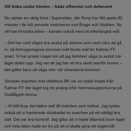
Vill bidra under hösten – både offensivt och defensivt
Nu väntar en viktig höst i Superettan, där Rony har fått spela 90
minuter i de två senaste matcherna mot Brage och Utsikten. Nu
vill han fortsätta bidra – kanske också med ett efterlängtat mål.
– Det har varit några bra avslut på sistone som varit nära att gå
in, så förhoppningsvis kommer mitt första mål för Kalmar FF
snart. Vi har pratat i laget om att jag behöver våga ta avslut när
läget dyker upp. Jag vet att jag har ett bra skott utanför boxen –
det gäller bara att våga mer när chanserna kommer.
Senaste matchen mot Utsiktens BK var en stabil insats från
Kalmar FF där laget tog tre poäng inför hemmasupportrarna på
Guldfågeln Arena.
– Vi höll ihop det bättre sett till matchen som helhet. Jag tycker
också att vi hanterade slutskedet av matchen på ett väldigt bra
sätt. Det var bra kontroll. Jag gillar att vi hade tålamod inom laget
och hela tiden hade en tro på att vi skulle göra ett segermål.