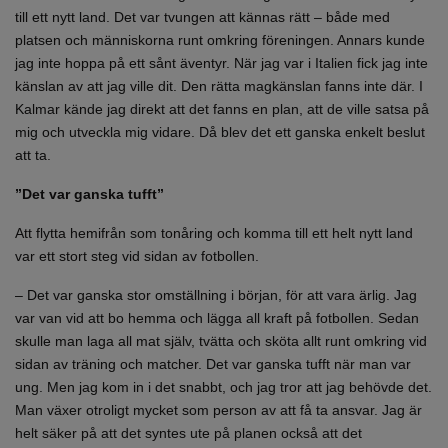
till ett nytt land. Det var tvungen att kännas rätt – både med
platsen och människorna runt omkring föreningen. Annars kunde
jag inte hoppa på ett sånt äventyr. När jag var i Italien fick jag inte
känslan av att jag ville dit. Den rätta magkänslan fanns inte där. I
Kalmar kände jag direkt att det fanns en plan, att de ville satsa på
mig och utveckla mig vidare. Då blev det ett ganska enkelt beslut
att ta.
”Det var ganska tufft”
Att flytta hemifrån som tonåring och komma till ett helt nytt land
var ett stort steg vid sidan av fotbollen.
– Det var ganska stor omställning i början, för att vara ärlig. Jag
var van vid att bo hemma och lägga all kraft på fotbollen. Sedan
skulle man laga all mat själv, tvätta och sköta allt runt omkring vid
sidan av träning och matcher. Det var ganska tufft när man var
ung. Men jag kom in i det snabbt, och jag tror att jag behövde det.
Man växer otroligt mycket som person av att få ta ansvar. Jag är
helt säker på att det syntes ute på planen också att det