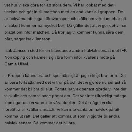
vet hur vi ska göra för att störa dem. Vi har jobbat med det i
veckan och går in till matchen med en god känsla i gruppen. De
är bekväma att ligga i försvarsspel och ställa om vilket innebär att
vi säkert kommer ha mycket boll. Då gäller det att vi gör det vi har
pratat om inför matchen. Då tror jag vi kommer kunna såra dem
hårt, säger Isak Jansson.
Isak Jansson stod för en bländande andra halvlek senast mot IFK
Norrköping och känner sig i bra form inför kvällens möte på
Gamla Ullevi.
– Kroppen känns bra och spelmässigt är jag i riktigt bra form. Det
är bara fortsätta med det vi tror på och det vi gjorde nu senast så
kommer det bli bra till slut. Första halvlek senast gjorde vi inte det
vi skulle och som vi hade pratat om. Det var inte tillräckligt många
löpningar och vi vann inte våra dueller. Det är något vi ska
förbättra till kvällens match. Vi kan inte vänta en halvlek på att
komma ut rätt. Det gäller att komma ut som vi gjorde till andra
halvlek senast. Då kommer det bli bra.