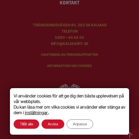
KONTAKT
TRÅNGSUNDSVÄGEN 40, 393 56 KALMAR
TELEFON
0480 – 44 44 30
INFO@KALMARFF.SE
HANTERING AV PERSONUPPGIFTER
INFORMATION OM COOKIES
Vi använder cookies för att ge dig den bästa upplevelsen på
vår webbplats.
Du kan läsa mer om vilka cookies vi använder eller stänga av
dem i
inställningar
.
Tillåt alla
Avvisa
Anpassa
SKAPAD MED KÄRLEK AV
WILSON CREATIVE