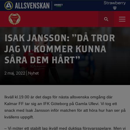
S
ö
k
e
ISAK JANSSON: ”DÅ TROR
f
JAG VI KOMMER KUNNA
t
e
SÅRA DEM HÅRT”
r
:
2 maj, 2022 |
Nyhet
Ikväll kl.19.00 är det dags för nästa allsvenska omgång där
Kalmar FF tar sig an IFK Göteborg på Gamla Ullevi. Vi tog ett
snack med Isak Jansson inför matchen för att höra hur han ser på
kvällens uppgift.
– Vi möter ett stabilt lag ikväll med duktiga försvarsspelare. Men vi