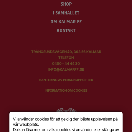
SHOP
I SAMHÄLLET
OM KALMAR FF
KONTAKT
TRÅNGSUNDSVÄGEN 40, 393 56 KALMAR
TELEFON
0480 – 44 44 30
INFO@KALMARFF.SE
HANTERING AV PERSONUPPGIFTER
INFORMATION OM COOKIES
Vi använder cookies för att ge dig den bästa upplevelsen på
vår webbplats.
Du kan läsa mer om vilka cookies vi använder eller stänga av