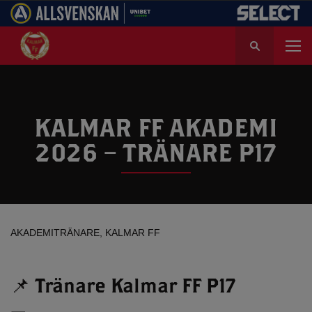
S
ö
k
e
f
t
KALMAR FF AKADEMI
e
2026 – TRÄNARE P17
r
:
AKADEMITRÄNARE, KALMAR FF
📌 Tränare Kalmar FF P17