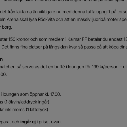
ödet från läktarna än viktigare nu med denna tuffa uppgift på tors
eln Arena skall lysa Röd-Vita och att en massiv ljudridå möter spela
r borg.
kostar 150 kronor och som medlem i Kalmar FF betalar du endast 130
. Det finns fina platser på långsidan kvar så passa på att köpa di
en
n matchen så serveras det en buffé i loungen för 199 kr/person – n
.00.
é i loungen som öppnar kl. 17.00.
 (1 öl/vin/lättdryck ingår)
9 kr inkl moms (1 lättdryck)
parat och
ingår ej
i priset ovan.