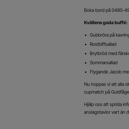
Boka bord på 0480-49
Kvällens goda buffé:
Gubbröra på kavrin
Rostbiffsallad
Brytbröd med färsk
Sommarsallad
Flygande Jacob med
Nu hoppas vi att alla s
cupmatch på Guldfågeln
Hjälp oss att sprida 
anslagstavlor vart än d