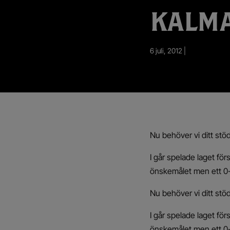
App – Användarvillkor
KALMA
RUP-projektet
6 juli, 2012 |
Nu behöver vi ditt stö
I går spelade laget för
önskemålet men ett 0-
Nu behöver vi ditt stö
I går spelade laget för
önskemålet men ett 0-