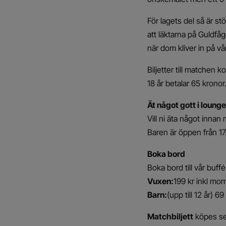
För lagets del så är st
att läktarna på Guldfåg
när dom kliver in på vå
Biljetter till matchen 
18 år betalar 65 kronor
Ät något gott i loung
Vill ni äta något inna
Baren är öppen från 17
Boka bord
Boka bord till vår buff
Vuxen:
199 kr inkl moms
Barn:
(upp till 12 år) 6
Matchbiljett
köpes se