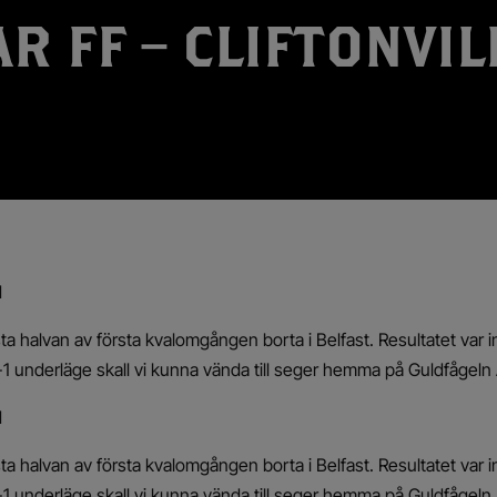
R FF – CLIFTONVIL
d
sta halvan av första kvalomgången borta i Belfast. Resultatet var in
1 underläge skall vi kunna vända till seger hemma på Guldfågeln
d
sta halvan av första kvalomgången borta i Belfast. Resultatet var in
1 underläge skall vi kunna vända till seger hemma på Guldfågeln