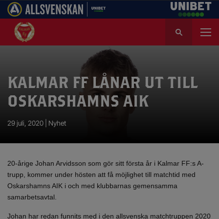
S
ö
k
e
f
KALMAR FF LÅNAR UT TILL
t
e
OSKARSHAMNS AIK
r
:
29 juli, 2020 |
Nyhet
20-årige Johan Arvidsson som gör sitt första år i Kalmar FF:s A-
trupp, kommer under hösten att få möjlighet till matchtid med
Oskarshamns AIK i och med klubbarnas gemensamma
samarbetsavtal.
Johan har redan funnits med i den allsvenska matchtruppen 2020